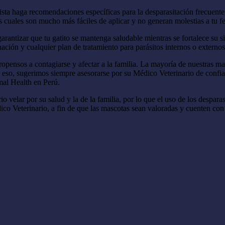
ista haga recomendaciones específicas para la desparasitación frecuente,
as cuales son mucho más fáciles de aplicar y no generan molestias a tu fe
garantizar que tu gatito se mantenga saludable mientras se fortalece su
ación y cualquier plan de tratamiento para parásitos internos o externos
propensos a contagiarse y afectar a la familia. La mayoría de nuestras 
r eso, sugerimos siempre asesorarse por su Médico Veterinario de confia
al Health en Perú.
 velar por su salud y la de la familia, por lo que el uso de los despara
dico Veterinario, a fin de que las mascotas sean valoradas y cuenten co