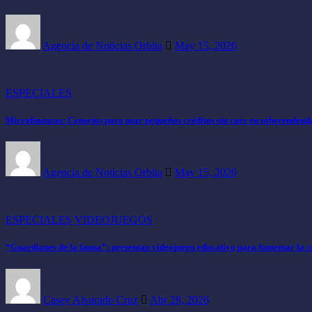
Agencia de Noticias Orbita
May 15, 2026
ESPECIALES
Microfinanzas: Consejos para usar pequeños créditos sin caer en sobreendeu
Agencia de Noticias Orbita
May 15, 2026
ESPECIALES
VIDEOJUEGOS
“Guardianes de la fauna”: presentan videojuego educativo para fomentar la co
Casey Alvarado Cruz
Abr 28, 2026