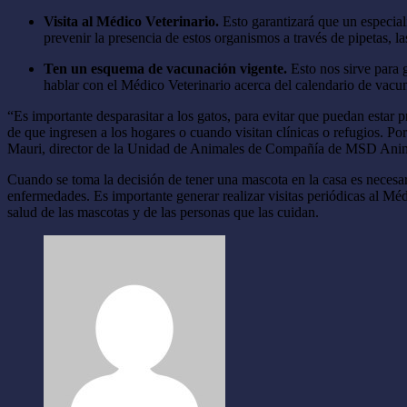
Visita al Médico Veterinario.
Esto garantizará que un especial
prevenir la presencia de estos organismos a través de pipetas, l
Ten un esquema de vacunación vigente.
Esto nos sirve para 
hablar con el Médico Veterinario acerca del calendario de vacun
“Es importante desparasitar a los gatos, para evitar que puedan estar 
de que ingresen a los hogares o cuando visitan clínicas o refugios. Po
Mauri, director de la Unidad de Animales de Compañía de MSD Anim
Cuando se toma la decisión de tener una mascota en la casa es necesario
enfermedades. Es importante generar realizar visitas periódicas al Mé
salud de las mascotas y de las personas que las cuidan.