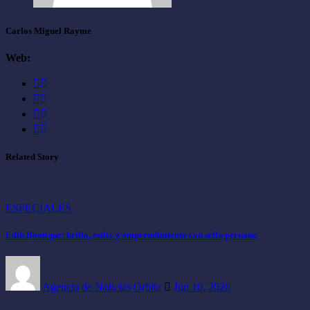
Carlos Miguel Rayme
Web:
Related Story
ESPECIALES
Edib Boutique: brillo, estilo y emprendimiento con sello peruano
Agencia de Noticias Orbita
Jun 10, 2026