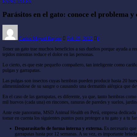
ESPECIALES
Parásitos en el gato: conoce el problema y
Carlos Miguel Rayme
Feb 25, 2022
0
Tener un gato trae muchos beneficios a sus dueños porque ayuda a redu
tejidos mientras reduce el dolor en las personas.
Lo cierto, es que este pequeño compañero, tan inteligente como cariñ
pulgas y garrapatas.
Las pulgas son insectos cuyas hembras pueden producir hasta 20 huevos
alimentándose de su sangre o causando una dermatitis alérgica que devi
En el caso de las garrapatas, es diferente, ya que, tanto hembras com
mil huevos (cada una) en rincones, ranuras de paredes y suelos, jardines
Ante este panorama, MSD Animal Health en Perú, empresa dedicada a la
tomar en cuenta los siguientes puntos para proteger a tu gato y a tu fam
Desparasitarlo de forma interna y externa.
Es necesario que 
garrapatas hasta por 12 semanas. A su vez, es importante brindar