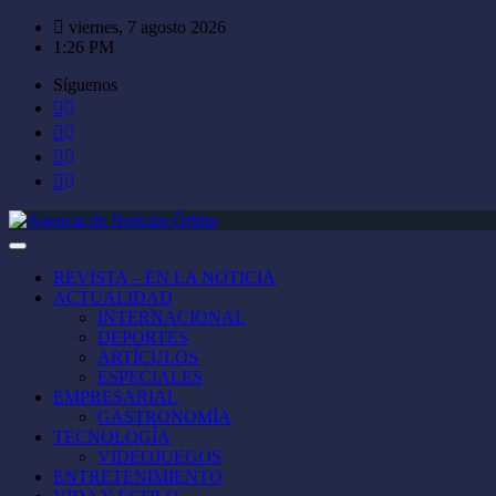
Saltar
viernes, 7 agosto 2026
al
1:26 PM
contenido
Síguenos
REVISTA – EN LA NOTICIA
ACTUALIDAD
INTERNACIONAL
DEPORTES
ARTÍCULOS
ESPECIALES
EMPRESARIAL
GASTRONOMÍA
TECNOLOGÍA
VIDEOJUEGOS
ENTRETENIMIENTO