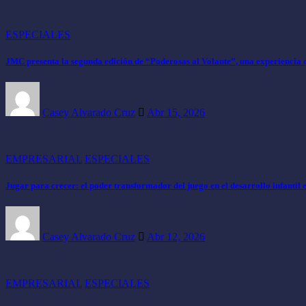
ESPECIALES
JMC presenta la segunda edición de “Poderosas al Volante”, una experiencia
Casey Alvarado Cruz
Abr 15, 2026
EMPRESARIAL
ESPECIALES
Jugar para crecer: el poder transformador del juego en el desarrollo infantil 
Casey Alvarado Cruz
Abr 12, 2026
EMPRESARIAL
ESPECIALES