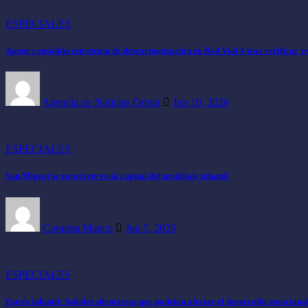
ESPECIALES
Aunor consolida estrategia de descarbonización en Red Vial 4 tras verificar r
Agencia de Noticias Orbita
Jun 10, 2026
ESPECIALES
San Miguel se convierte en la capital del modelaje infantil
Coraima Manco
Jun 5, 2026
ESPECIALES
Estrés infantil: Señales silenciosas que podrían afectar el desarrollo emocional