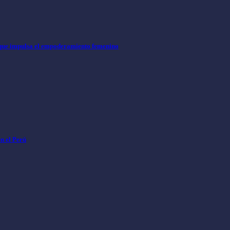
 que impulsa el empoderamiento femenino
en el Perú