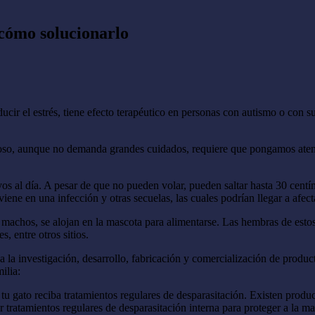
 cómo solucionarlo
cir el estrés, tiene efecto terapéutico en personas con autismo o con s
oso, aunque no demanda grandes cuidados, requiere que pongamos atenci
 al día. A pesar de que no pueden volar, pueden saltar hasta 30 centíme
ene en una infección y otras secuelas, las cuales podrían llegar a afecta
o machos, se alojan en la mascota para alimentarse. Las hembras de esto
, entre otros sitios.
 investigación, desarrollo, fabricación y comercialización de productos
ilia:
tu gato reciba tratamientos regulares de desparasitación. Existen produ
 tratamientos regulares de desparasitación interna para proteger a la ma