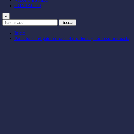
VIDA Y ESTILO
CONTACTO
×
Buscar
Inicio
Parásitos en el gato: conoce el problema y cómo solucionarlo