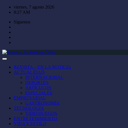
Saltar
viernes, 7 agosto 2026
al
8:27 AM
contenido
Síguenos
REVISTA – EN LA NOTICIA
ACTUALIDAD
INTERNACIONAL
DEPORTES
ARTÍCULOS
ESPECIALES
EMPRESARIAL
GASTRONOMÍA
TECNOLOGÍA
VIDEOJUEGOS
ENTRETENIMIENTO
VIDA Y ESTILO