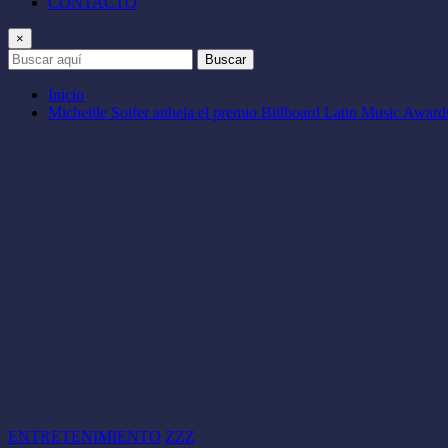
CONTACTO
×
Buscar
Inicio
Micheille Soifer anhela el premio Billboard Latin Music Awards
ENTRETENIMIENTO
ZZZ