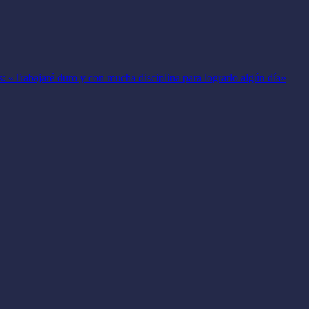
: «Trabajaré duro y con mucha disciplina para lograrlo algún día»