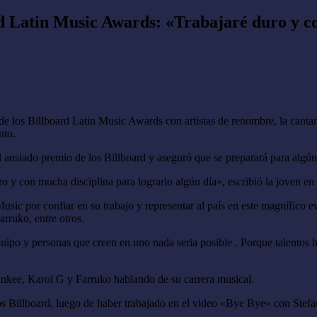
rd Latin Music Awards: «Trabajaré duro y c
de los Billboard Latin Music Awards con artistas de renombre, la cant
nto.
 ansiado premio de los Billboard y aseguró que se preparará para algún
o y con mucha disciplina para lograrlo algún día», escribió la joven en 
ic por confiar en su trabajo y representar al país en este magnífico ev
rruko, entre otros.
o y personas que creen en uno nada seria posible . Porque talentos ha
kee, Karol G y Farruko hablando de su carrera musical.
ios Billboard, luego de haber trabajado en el video «Bye Bye» con Ste