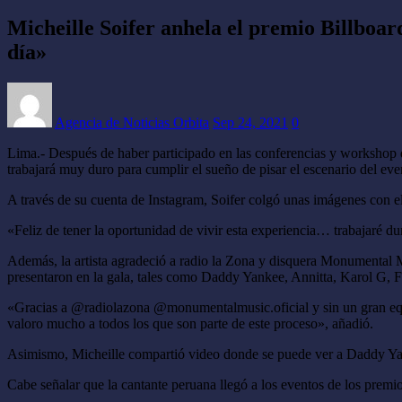
Micheille Soifer anhela el premio Billboa
día»
Agencia de Noticias Orbita
Sep 24, 2021
0
Lima.- Después de haber participado en las conferencias y workshop 
trabajará muy duro para cumplir el sueño de pisar el escenario del eve
A través de su cuenta de Instagram, Soifer colgó unas imágenes con el
«Feliz de tener la oportunidad de vivir esta experiencia… trabajaré dur
Además, la artista agradeció a radio la Zona y disquera Monumental Mus
presentaron en la gala, tales como Daddy Yankee, Annitta, Karol G, Fa
«Gracias a @radiolazona @monumentalmusic.oficial y sin un gran equip
valoro mucho a todos los que son parte de este proceso», añadió.
Asimismo, Micheille compartió video donde se puede ver a Daddy Yan
Cabe señalar que la cantante peruana llegó a los eventos de los prem