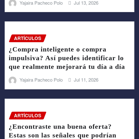
Yajaira Pacheco Polo
Jul 13, 2026
ARTÍCULOS
¿Compra inteligente o compra
impulsiva? Así puedes identificar lo
que realmente mejorará tu día a día
Yajaira Pacheco Polo
Jul 11, 2026
ARTÍCULOS
¿Encontraste una buena oferta?
Estas son las señales que podrían