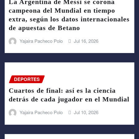
La Argentina de Messi se corona
campeona del Mundial en tiempo
extra, según los datos internacionales
de apuestas de Betano
Yajaira Pacheco Polo
Jul 16, 2026
DEPORTES
Cuartos de final: así es la ciencia
detrás de cada jugador en el Mundial
Yajaira Pacheco Polo
Jul 10, 2026