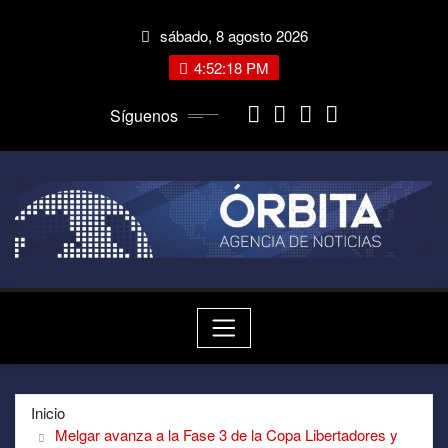
Saltar
sábado, 8 agosto 2026
al
contenido
4:52:18 PM
Síguenos
Inicio
Melgar avanza a la Fase 3 de la Copa Libertadores y