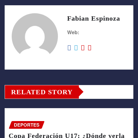
Fabian Espinoza
Web:
RELATED STORY
DEPORTES
Copa Federación U17: ¿Dónde verla