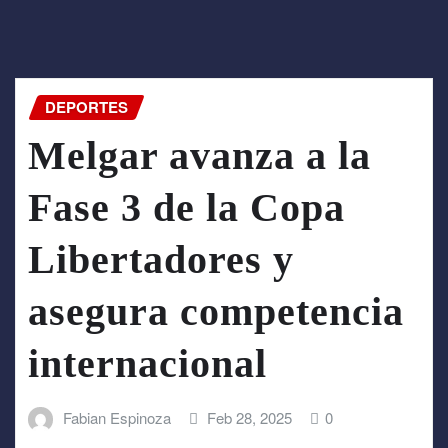
DEPORTES
Melgar avanza a la
Fase 3 de la Copa
Libertadores y
asegura competencia
internacional
Fabian Espinoza
Feb 28, 2025
0