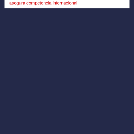
asegura competencia internacional