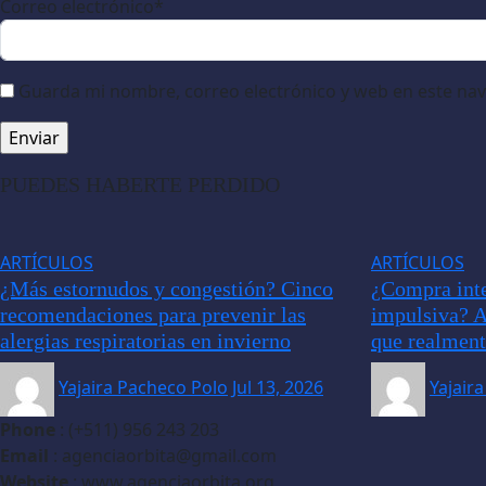
Correo electrónico
*
Guarda mi nombre, correo electrónico y web en este na
PUEDES HABERTE PERDIDO
ARTÍCULOS
ARTÍCULOS
¿Más estornudos y congestión? Cinco
¿Compra inte
recomendaciones para prevenir las
impulsiva? A
alergias respiratorias en invierno
que realment
Yajaira Pacheco Polo
Jul 13, 2026
Yajair
Phone
: (+511) 956 243 203
Email
: agenciaorbita@gmail.com
Website
: www.agenciaorbita.org