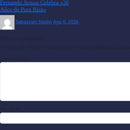
Fernando Armas Celebra «36
Años de Pura Risa»
Sebastian Sipión
Ago 6, 2026
Deja una respuesta
Tu dirección de correo electrónico no será publicada.
Los c
Comentario
Nombre
*