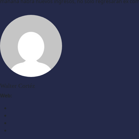
mañana habrá nuevos ingresos, no sólo regresaran ex compe
Walter Cortéz
Web: