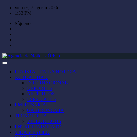
Saltar
viernes, 7 agosto 2026
al
1:33 PM
contenido
Síguenos
REVISTA – EN LA NOTICIA
ACTUALIDAD
INTERNACIONAL
DEPORTES
ARTÍCULOS
ESPECIALES
EMPRESARIAL
GASTRONOMÍA
TECNOLOGÍA
VIDEOJUEGOS
ENTRETENIMIENTO
VIDA Y ESTILO