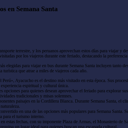
anos en Semana Santa
porte terrestre, y los peruanos aprovechan estos días para viajar y desc
isitadas por los viajeros durante este feriado, destacando la preferencia 
 más elegidas para viajar en bus durante Semana Santa incluyen tanto des
a turística que atrae a miles de viajeros cada año.
erú», Ayacucho es el destino más visitado en esta época. Sus procesione
experiencia espiritual y cultural única.
 opciones para quienes desean aprovechar el feriado para explorar sus s
vidades tradicionales y misas solemnes.
onentes paisajes en la Cordillera Blanca. Durante Semana Santa, el cli
 naturaleza.
convertido en una de las opciones más populares para Semana Santa. Sus
 para el turismo interno.
 en estas fechas, con su imponente Plaza de Armas, el Monasterio de Sa
requipa un lugar ideal para quienes buscan una escapada cultural.