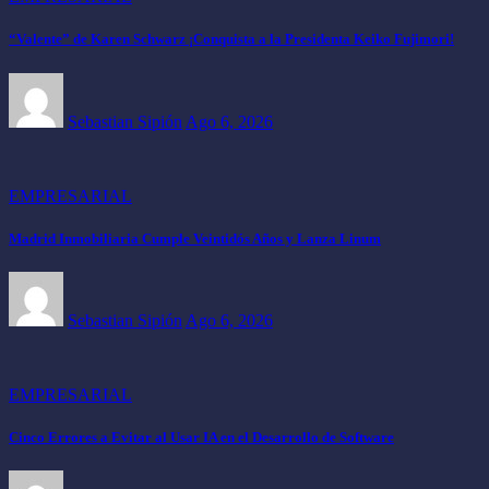
“Valente” de Karen Schwarz ¡Conquista a la Presidenta Keiko Fujimori!
Sebastian Sipión
Ago 6, 2026
EMPRESARIAL
Madrid Inmobiliaria Cumple Veintidós Años y Lanza Linum
Sebastian Sipión
Ago 6, 2026
EMPRESARIAL
Cinco Errores a Evitar al Usar IA en el Desarrollo de Software