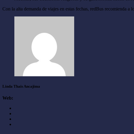
Con la alta demanda de viajes en estas fechas, redBus recomienda a lo
Linda Thais Ancajima
Web: