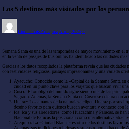
Los 5 destinos más visitados por los peru
Linda Thais Ancajima
Abr 5, 2025
0
Semana Santa es una de las temporadas de mayor movimiento en el trans
en la venta de pasajes de bus online, ha identificado las ciudades más v
Gracias a los datos recopilados la plataforma revela que las ciudades
con festividades religiosas, paisajes impresionantes y una variada ofert
Ayacucho: Conocida como la «Capital de la Semana Santa en el P
ciudad en un punto clave para los viajeros que buscan vivir una 
Cusco: El ombligo del mundo sigue siendo una de las principales
Sagrado. Además, la Semana Santa en Cusco se celebra con acti
Huaraz: Los amantes de la naturaleza eligen Huaraz por sus imp
destino favorito para quienes buscan aventura y contacto con la
Ica: Ica y sus alrededores, como Huacachina y Paracas, se han 
Nacional de Paracas la posicionan como una alternativa atractiva
Arequipa: La «Ciudad Blanca» es otro de los destinos favoritos
Además, sus tradiciones religiosas y su gastronomía hacen de A