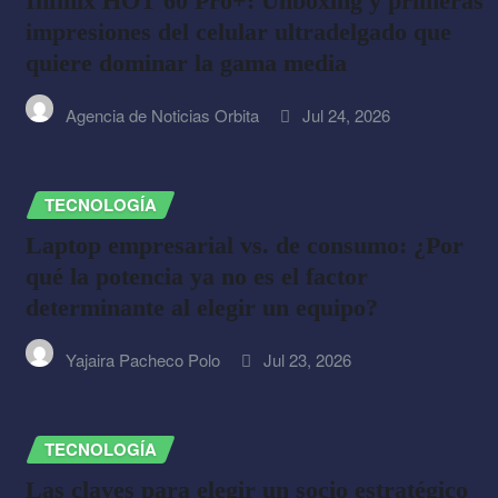
Infinix HOT 60 Pro+: Unboxing y primeras
impresiones del celular ultradelgado que
quiere dominar la gama media
Agencia de Noticias Orbita
Jul 24, 2026
TECNOLOGÍA
Laptop empresarial vs. de consumo: ¿Por
qué la potencia ya no es el factor
determinante al elegir un equipo?
Yajaira Pacheco Polo
Jul 23, 2026
TECNOLOGÍA
Las claves para elegir un socio estratégico