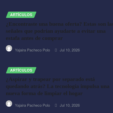
ARTÍCULOS
¿Encontraste una buena oferta? Estas son la
señales que podrían ayudarte a evitar una
estafa antes de comprar
Yajaira Pacheco Polo
Jul 10, 2026
ARTÍCULOS
¿Aspirar y trapear por separado está
quedando atrás? La tecnología impulsa una
nueva forma de limpiar el hogar
Yajaira Pacheco Polo
Jul 10, 2026