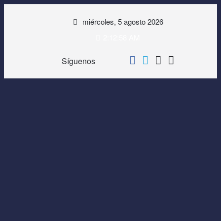
Saltar
miércoles, 5 agosto 2026
al
contenido
2:12:58 AM
Síguenos