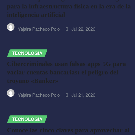
para la infraestructura física en la era de la
inteligencia artificial
Yajaira Pacheco Polo
Jul 22, 2026
TECNOLOGÍA
Cibercriminales usan falsas apps 5G para
vaciar cuentas bancarias: el peligro del
troyano «Banker»
Yajaira Pacheco Polo
Jul 21, 2026
TECNOLOGÍA
Conoce las cinco claves para aprovechar al