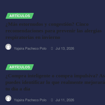
ARTÍCULOS
¿Más estornudos y congestión? Cinco
recomendaciones para prevenir las alergias
respiratorias en invierno
Yajaira Pacheco Polo
Jul 13, 2026
ARTÍCULOS
¿Compra inteligente o compra impulsiva? As
puedes identificar lo que realmente mejorará
tu día a día
Yajaira Pacheco Polo
Jul 11, 2026