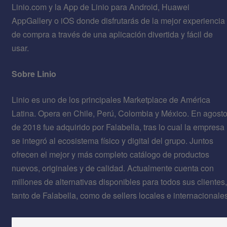
Linio.com y la App de Linio para Android, Huawei
AppGallery o iOS donde disfrutarás de la mejor experiencia
de compra a través de una aplicación divertida y fácil de
usar.
Sobre Linio
Linio es uno de los principales Marketplace de América
Latina. Opera en Chile, Perú, Colombia y México. En agost
de 2018 fue adquirido por Falabella, tras lo cual la empresa
se integró al ecosistema físico y digital del grupo. Juntos
ofrecen el mejor y más completo catálogo de productos
nuevos, originales y de calidad. Actualmente cuenta con
millones de alternativas disponibles para todos sus clientes,
tanto de Falabella, como de sellers locales e internacionale