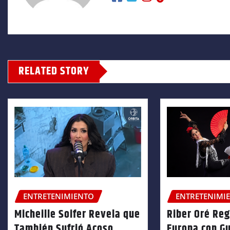
RELATED STORY
ENTRETENIMIENTO
ENTRETENIMI
Micheille Soifer Revela que
Riber Oré Re
También Sufrió Acoso
Europa con Gu