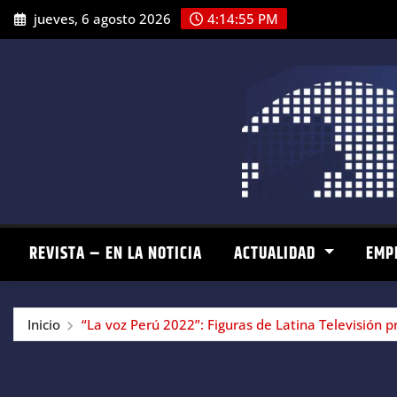
Saltar
jueves, 6 agosto 2026
4:14:56 PM
al
contenido
REVISTA – EN LA NOTICIA
ACTUALIDAD
EMP
Inicio
“La voz Perú 2022”: Figuras de Latina Televisión 