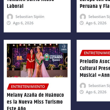
Laboral
Peruana y Fl
Sebastian Sipión
Sebastian Si
Ago 6, 2026
Ago 6, 2026
ENTRETENIMI
Preludio Asoc
Cultural Pres
Musical «An
Sebastian Si
ENTRETENIMIENTO
Ago 6, 2026
Melany Azaña de Huánuco
es la Nueva Miss Turismo
Este Año