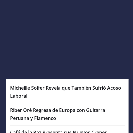
Micheille Soifer Revela que También Sufrió Acoso
Laboral
Riber Oré Regresa de Europa con Guitarra
Peruana y Flamenco
Café de la Paz Presenta sus Nuevos Crepes