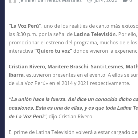
Jennifer Barrientos Martínez
Jul 4, 2022
0
“La Voz Perú”
, uno de los realities de canto más exitoso
las 8:30 p.m. por la señal de
Latina Televisión
. Por ello
promocionar el estreno del programa, muchos de ellos 
interactiva
“Quiero tu voz”
donde vivieron la experienc
Cristian Rivero
,
Maritere Braschi
,
Santi Lesmes
,
Math
Ibarra
, estuvieron presentes en el evento. A ellos se 
de «La Voz Perú» en el 2014 y 2021 respectivamente.
“La unión hace la fuerza. Así dice un conocido dicho ca
ocasiones. Esta es una de ellas, y es que toda Latina 
de La Voz Perú”
, dijo Cristian Rivero.
El prime de Latina Televisión volverá a estar cargado d