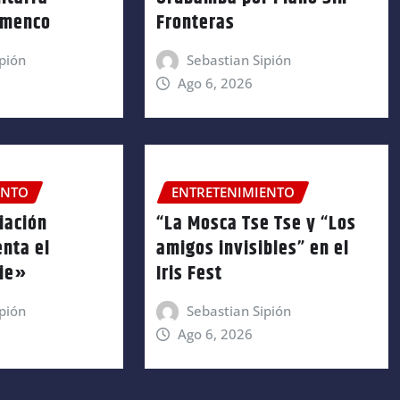
amenco
Fronteras
pión
Sebastian Sipión
Ago 6, 2026
ENTO
ENTRETENIMIENTO
iación
“La Mosca Tse Tse y “Los
enta el
amigos invisibles” en el
nie»
Iris Fest
pión
Sebastian Sipión
Ago 6, 2026