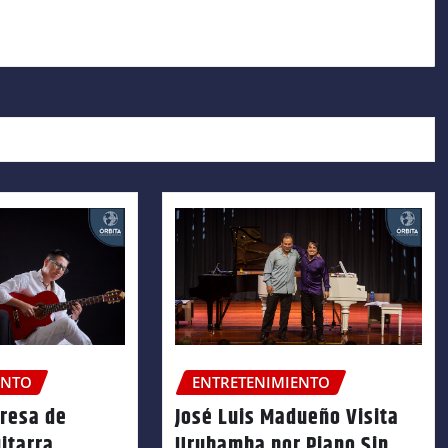
ENTO
ENTRETENIMIENTO
gresa de
José Luis Madueño Visita
itarra
Urubamba por Piano Sin