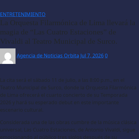
ENTRETENIMIENTO
La Orquesta Filarmónica de Lima llevará la
magia de “Las Cuatro Estaciones” de
Vivaldi al Teatro Municipal de Surco.
Agencia de Noticias Orbita
Jul 7, 2026
0
La cita será el sábado 11 de julio, a las 8:00 p.m., en el
Teatro Municipal de Surco, donde la Orquesta Filarmónica
de Lima ofrecerá el cuarto concierto de su Temporada
2026 y hará su esperado debut en este importante
escenario cultural.
Considerada una de las obras cumbre de la música clásica
universal, Las Cuatro Estaciones, de Antonio Vivaldi, sigue
emocionando al público tres siglos después de su