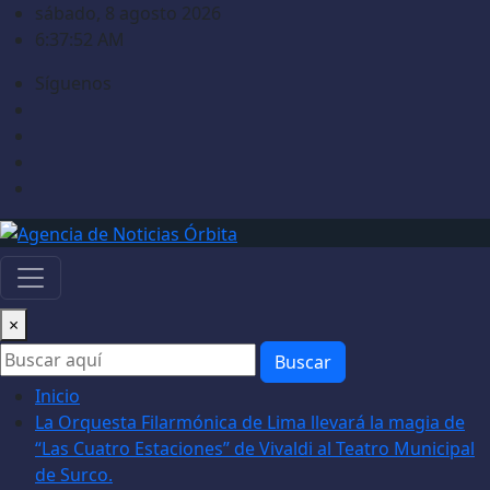
Saltar
sábado, 8 agosto 2026
al
6:37:53 AM
contenido
Síguenos
×
Buscar
Inicio
La Orquesta Filarmónica de Lima llevará la magia de
“Las Cuatro Estaciones” de Vivaldi al Teatro Municipal
de Surco.