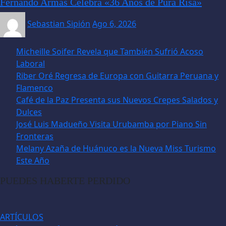
Fernando Armas Celebra «36 Años de Pura Risa»
Sebastian Sipión
Ago 6, 2026
Micheille Soifer Revela que También Sufrió Acoso
Laboral
Riber Oré Regresa de Europa con Guitarra Peruana y
Flamenco
Café de la Paz Presenta sus Nuevos Crepes Salados y
Dulces
José Luis Madueño Visita Urubamba por Piano Sin
Fronteras
Melany Azaña de Huánuco es la Nueva Miss Turismo
Este Año
PUEDES HABERTE PERDIDO
ARTÍCULOS