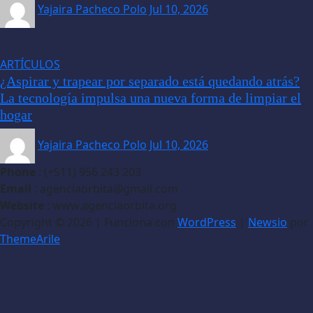
Yajaira Pacheco Polo
Jul 10, 2026
ARTÍCULOS
¿Aspirar y trapear por separado está quedando atrás?
La tecnología impulsa una nueva forma de limpiar el
hogar
Yajaira Pacheco Polo
Jul 10, 2026
Phone
: (+511) 956 243 203
Email
: agenciaorbita@gmail.com
Website
: www.agenciaorbita.org
Copyright © 2026 | Funciona con
WordPress
|
Newsio
por
ThemeArile