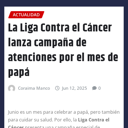
ACTUALIDAD
La Liga Contra el Cáncer
lanza campaña de
atenciones por el mes de
papá
Coraima Manco
Jun 12, 2025
0
Junio es un mes para celebrar a papá, pero también
para cuidar su salud. Por ello, la
Liga Contra el
Cáncer
presenta una campaña especial de