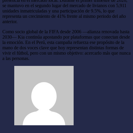
presencia en el mercado local. Durante el primer trimestre de 2026,
se mantuvo en el segundo lugar del mercado de livianos con 5,911
unidades inmatriculadas y una participación de 9.5%, lo que
representa un crecimiento de 41% frente al mismo periodo del año
anterior.
Como socio global de la FIFA desde 2006 —alianza renovada hasta
2030— Kia continúa apostando por plataformas que conectan desde
la emoción. En el Perú, esta campaña refuerza ese propósito de la
mano de dos voces clave que hoy representan distintas formas de
vivir el fútbol, pero con un mismo objetivo: acercarlo más que nunca
a las personas.