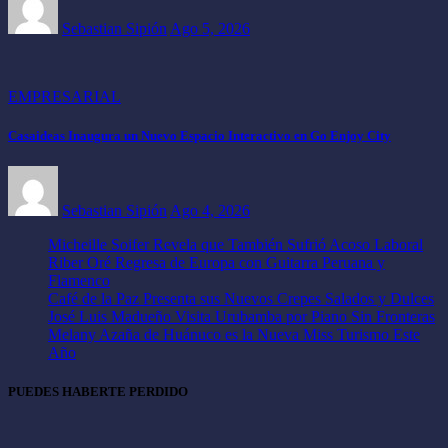
Sebastian Sipión
Ago 5, 2026
EMPRESARIAL
Casaideas Inaugura un Nuevo Espacio Interactivo en Go Enjoy City
Sebastian Sipión
Ago 4, 2026
Micheille Soifer Revela que También Sufrió Acoso Laboral
Riber Oré Regresa de Europa con Guitarra Peruana y
Flamenco
Café de la Paz Presenta sus Nuevos Crepes Salados y Dulces
José Luis Madueño Visita Urubamba por Piano Sin Fronteras
Melany Azaña de Huánuco es la Nueva Miss Turismo Este
Año
PUEDES HABERTE PERDIDO