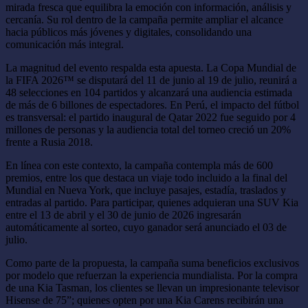
mirada fresca que equilibra la emoción con información, análisis y
cercanía. Su rol dentro de la campaña permite ampliar el alcance
hacia públicos más jóvenes y digitales, consolidando una
comunicación más integral.
La magnitud del evento respalda esta apuesta. La Copa Mundial de
la FIFA 2026™ se disputará del 11 de junio al 19 de julio, reunirá a
48 selecciones en 104 partidos y alcanzará una audiencia estimada
de más de 6 billones de espectadores. En Perú, el impacto del fútbol
es transversal: el partido inaugural de Qatar 2022 fue seguido por 4
millones de personas y la audiencia total del torneo creció un 20%
frente a Rusia 2018.
En línea con este contexto, la campaña contempla más de 600
premios, entre los que destaca un viaje todo incluido a la final del
Mundial en Nueva York, que incluye pasajes, estadía, traslados y
entradas al partido. Para participar, quienes adquieran una SUV Kia
entre el 13 de abril y el 30 de junio de 2026 ingresarán
automáticamente al sorteo, cuyo ganador será anunciado el 03 de
julio.
Como parte de la propuesta, la campaña suma beneficios exclusivos
por modelo que refuerzan la experiencia mundialista. Por la compra
de una Kia Tasman, los clientes se llevan un impresionante televisor
Hisense de 75”; quienes opten por una Kia Carens recibirán una