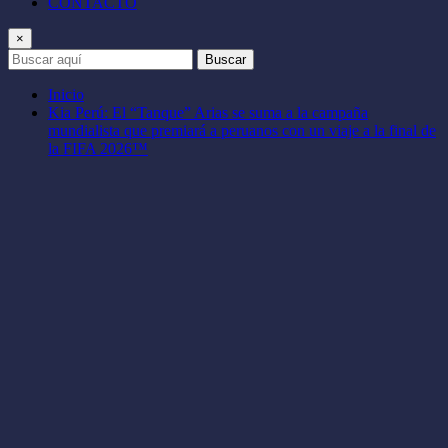
CONTACTO
×
Buscar
Inicio
Kia Perú: El “Tanque” Arias se suma a la campaña
mundialista que premiará a peruanos con un viaje a la final de
la FIFA 2026™