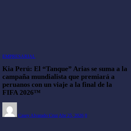
EMPRESARIAL
Kia Perú: El “Tanque” Arias se suma a la
campaña mundialista que premiará a
peruanos con un viaje a la final de la
FIFA 2026™
Casey Alvarado Cruz
Abr 25, 2026
0