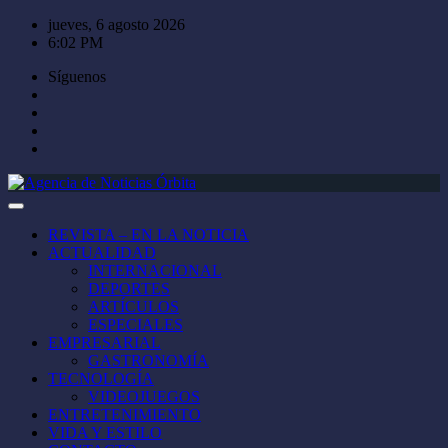
Saltar
jueves, 6 agosto 2026
al
6:02 PM
contenido
Síguenos
REVISTA – EN LA NOTICIA
ACTUALIDAD
INTERNACIONAL
DEPORTES
ARTÍCULOS
ESPECIALES
EMPRESARIAL
GASTRONOMÍA
TECNOLOGÍA
VIDEOJUEGOS
ENTRETENIMIENTO
VIDA Y ESTILO