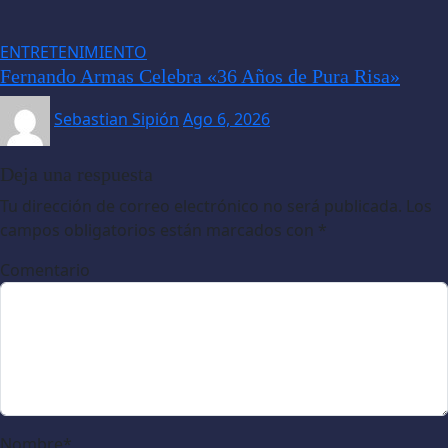
ENTRETENIMIENTO
Fernando Armas Celebra «36 Años de Pura Risa»
Sebastian Sipión
Ago 6, 2026
Deja una respuesta
Tu dirección de correo electrónico no será publicada.
Los
campos obligatorios están marcados con
*
Comentario
Nombre
*