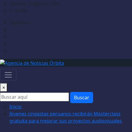
Saltar
sábado, 8 agosto 2026
al
1:24 AM
contenido
Síguenos
×
Buscar
Inicio
Jóvenes cineastas peruanos recibirán Masterclass
gratuita para mejorar sus proyectos audiovisuales