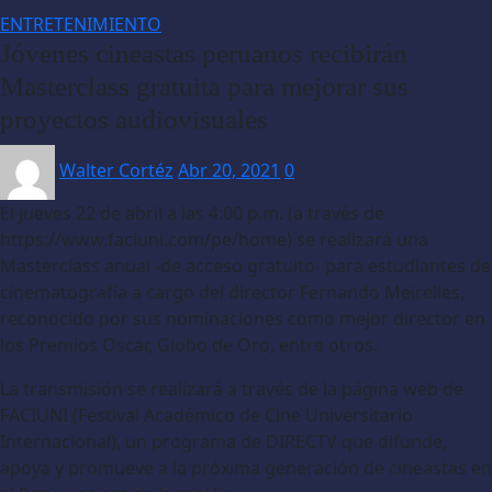
ENTRETENIMIENTO
Jóvenes cineastas peruanos recibirán
Masterclass gratuita para mejorar sus
proyectos audiovisuales
Walter Cortéz
Abr 20, 2021
0
El jueves 22 de abril a las 4:00 p.m. (a través de
https://www.faciuni.com/pe/home) se realizará una
Masterclass anual -de acceso gratuito- para estudiantes de
cinematografía a cargo del director Fernando Meirelles,
reconocido por sus nominaciones como mejor director en
los Premios Oscar, Globo de Oro, entre otros.
La transmisión se realizará a través de la página web de
FACIUNI (Festival Académico de Cine Universitario
Internacional), un programa de DIRECTV que difunde,
apoya y promueve a la próxima generación de cineastas en