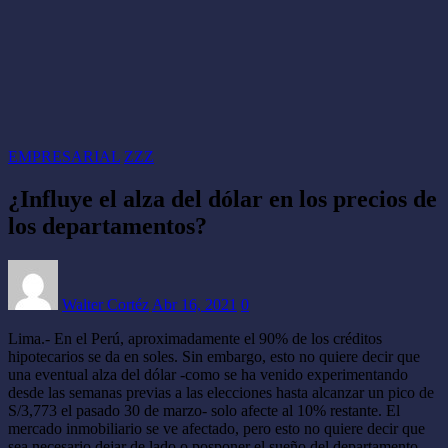
EMPRESARIAL
ZZZ
¿Influye el alza del dólar en los precios de
los departamentos?
Walter Cortéz
Abr 16, 2021
0
Lima.- En el Perú, aproximadamente el 90% de los créditos
hipotecarios se da en soles. Sin embargo, esto no quiere decir que
una eventual alza del dólar -como se ha venido experimentando
desde las semanas previas a las elecciones hasta alcanzar un pico de
S/3,773 el pasado 30 de marzo- solo afecte al 10% restante. El
mercado inmobiliario se ve afectado, pero esto no quiere decir que
sea necesario dejar de lado o posponer el sueño del departamento