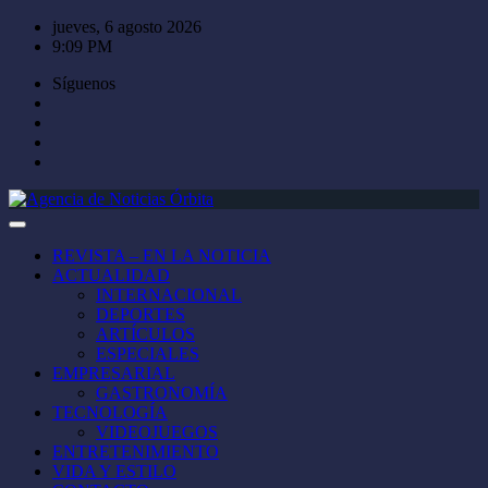
Saltar
jueves, 6 agosto 2026
al
9:09 PM
contenido
Síguenos
REVISTA – EN LA NOTICIA
ACTUALIDAD
INTERNACIONAL
DEPORTES
ARTÍCULOS
ESPECIALES
EMPRESARIAL
GASTRONOMÍA
TECNOLOGÍA
VIDEOJUEGOS
ENTRETENIMIENTO
VIDA Y ESTILO