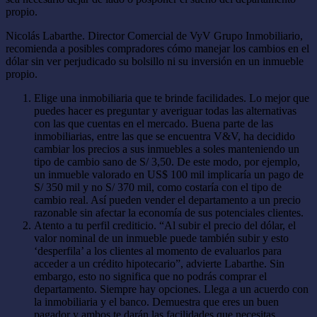
propio.
Nicolás Labarthe. Director Comercial de VyV Grupo Inmobiliario,
recomienda a posibles compradores cómo manejar los cambios en el
dólar sin ver perjudicado su bolsillo ni su inversión en un inmueble
propio.
Elige una inmobiliaria que te brinde facilidades. Lo mejor que
puedes hacer es preguntar y averiguar todas las alternativas
con las que cuentas en el mercado. Buena parte de las
inmobiliarias, entre las que se encuentra V&V, ha decidido
cambiar los precios a sus inmuebles a soles manteniendo un
tipo de cambio sano de S/ 3,50. De este modo, por ejemplo,
un inmueble valorado en US$ 100 mil implicaría un pago de
S/ 350 mil y no S/ 370 mil, como costaría con el tipo de
cambio real. Así pueden vender el departamento a un precio
razonable sin afectar la economía de sus potenciales clientes.
Atento a tu perfil crediticio. “Al subir el precio del dólar, el
valor nominal de un inmueble puede también subir y esto
‘desperfila’ a los clientes al momento de evaluarlos para
acceder a un crédito hipotecario”, advierte Labarthe. Sin
embargo, esto no significa que no podrás comprar el
departamento. Siempre hay opciones. Llega a un acuerdo con
la inmobiliaria y el banco. Demuestra que eres un buen
pagador y ambos te darán las facilidades que necesitas.