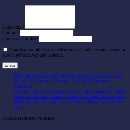
Comentario
Nombre
*
Correo electrónico
*
Guarda mi nombre, correo electrónico y web en este navegador
para la próxima vez que comente.
Micheille Soifer Revela que También Sufrió Acoso Laboral
Riber Oré Regresa de Europa con Guitarra Peruana y
Flamenco
Café de la Paz Presenta sus Nuevos Crepes Salados y Dulces
José Luis Madueño Visita Urubamba por Piano Sin Fronteras
Melany Azaña de Huánuco es la Nueva Miss Turismo Este
Año
PUEDES HABERTE PERDIDO