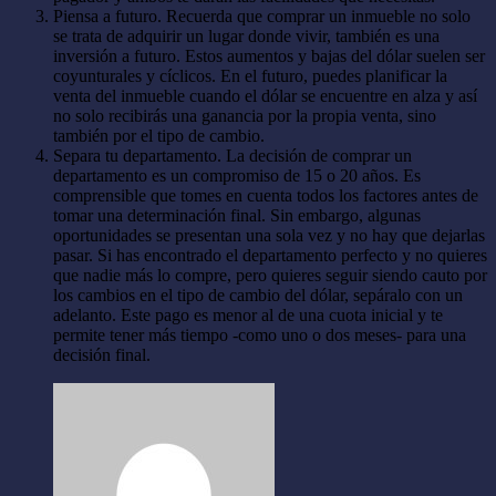
Piensa a futuro. Recuerda que comprar un inmueble no solo
se trata de adquirir un lugar donde vivir, también es una
inversión a futuro. Estos aumentos y bajas del dólar suelen ser
coyunturales y cíclicos. En el futuro, puedes planificar la
venta del inmueble cuando el dólar se encuentre en alza y así
no solo recibirás una ganancia por la propia venta, sino
también por el tipo de cambio.
Separa tu departamento. La decisión de comprar un
departamento es un compromiso de 15 o 20 años. Es
comprensible que tomes en cuenta todos los factores antes de
tomar una determinación final. Sin embargo, algunas
oportunidades se presentan una sola vez y no hay que dejarlas
pasar. Si has encontrado el departamento perfecto y no quieres
que nadie más lo compre, pero quieres seguir siendo cauto por
los cambios en el tipo de cambio del dólar, sepáralo con un
adelanto. Este pago es menor al de una cuota inicial y te
permite tener más tiempo -como uno o dos meses- para una
decisión final.