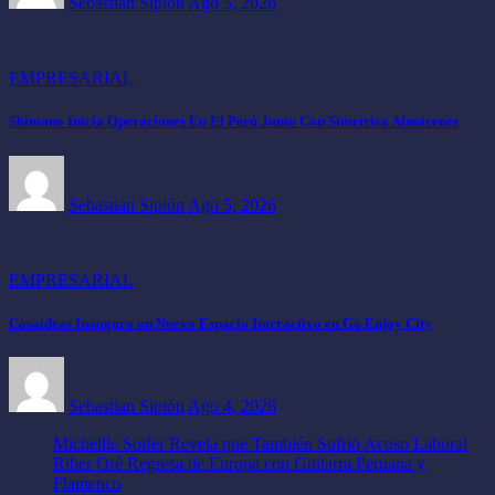
Sebastian Sipión
Ago 5, 2026
EMPRESARIAL
Shimano Inicia Operaciones En El Perú Junto Con Simetrica Almacenes
Sebastian Sipión
Ago 5, 2026
EMPRESARIAL
Casaideas Inaugura un Nuevo Espacio Interactivo en Go Enjoy City
Sebastian Sipión
Ago 4, 2026
Micheille Soifer Revela que También Sufrió Acoso Laboral
Riber Oré Regresa de Europa con Guitarra Peruana y
Flamenco