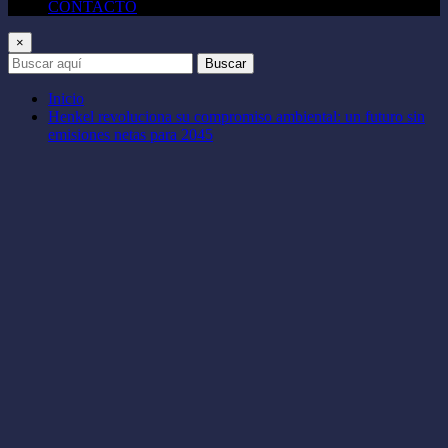
CONTACTO
×
Buscar
Inicio
Henkel revoluciona su compromiso ambiental: un futuro sin
emisiones netas para 2045