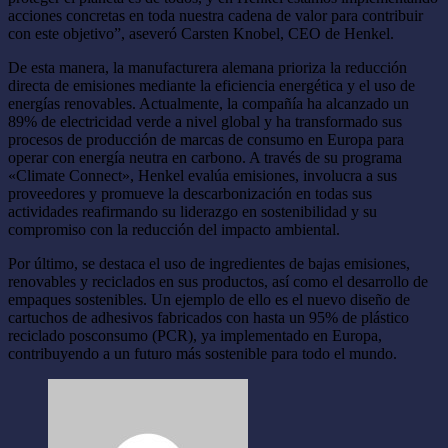
acciones concretas en toda nuestra cadena de valor para contribuir
con este objetivo”, aseveró Carsten Knobel, CEO de Henkel.
De esta manera, la manufacturera alemana prioriza la reducción
directa de emisiones mediante la eficiencia energética y el uso de
energías renovables. Actualmente, la compañía ha alcanzado un
89% de electricidad verde a nivel global y ha transformado sus
procesos de producción de marcas de consumo en Europa para
operar con energía neutra en carbono. A través de su programa
«Climate Connect», Henkel evalúa emisiones, involucra a sus
proveedores y promueve la descarbonización en todas sus
actividades reafirmando su liderazgo en sostenibilidad y su
compromiso con la reducción del impacto ambiental.
Por último, se destaca el uso de ingredientes de bajas emisiones,
renovables y reciclados en sus productos, así como el desarrollo de
empaques sostenibles. Un ejemplo de ello es el nuevo diseño de
cartuchos de adhesivos fabricados con hasta un 95% de plástico
reciclado posconsumo (PCR), ya implementado en Europa,
contribuyendo a un futuro más sostenible para todo el mundo.