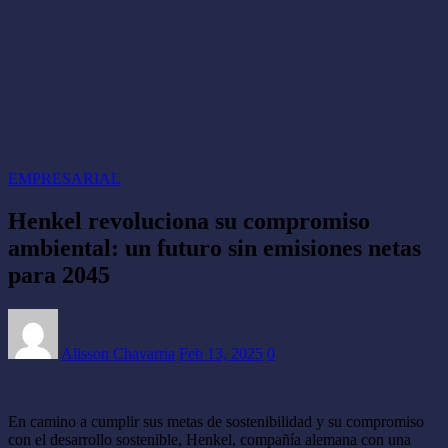
EMPRESARIAL
Henkel revoluciona su compromiso
ambiental: un futuro sin emisiones netas
para 2045
Alisson Chavarria
Feb 13, 2025
0
En camino a cumplir sus metas de sostenibilidad y su compromiso
con el desarrollo sostenible, Henkel, compañía alemana con una