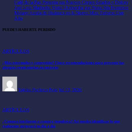
Café de la Paz Presenta sus Nuevos Crepes Salados y Dulces
José Luis Madueño Visita Urubamba por Piano Sin Fronteras
Melany Azaña de Huánuco es la Nueva Miss Turismo Este
Año
PUEDES HABERTE PERDIDO
ARTÍCULOS
¿Más estornudos y congestión? Cinco recomendaciones para prevenir las
alergias respiratorias en invierno
Yajaira Pacheco Polo
Jul 13, 2026
ARTÍCULOS
¿Compra inteligente o compra impulsiva? Así puedes identificar lo que
realmente mejorará tu día a día