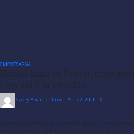
EMPRESARIAL
Henkel lanza en Perú su renovado p
limpieza y lubricación
Casey Alvarado Cruz
Abr 27, 2026
0
Henkel, compañía alemana con 150 años de historia, anunc
portafolio Cleaners & Lubs, una propuesta integral de la 