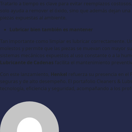
Tratarlo a tiempo es clave para evitar reemplazos costoso
solo ayuda a remover el óxido, sino que además dejan una 
piezas expuestas al ambiente.
Lubricar bien también es mantener
Tan importante como limpiar es lubricar correctamente. Un
molestos y permite que las piezas se muevan con mayor su
sistemas mecánicos expuestos al uso constante o a la hu
Lubricante de Cadenas
facilita el mantenimiento preventiv
Con este lanzamiento,
Henkel
refuerza su presencia en el
seguras y de alto desempeño. El portafolio Cleaners & Lu
tecnología, eficiencia y seguridad, acompañando a los pro