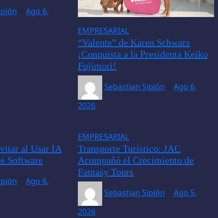
ipión
Ago 6,
EMPRESARIAL
“Valente” de Karen Schwarz
¡Conquista a la Presidenta Keiko
Fujimori!
Sebastian Sipión
Ago 6,
2026
EMPRESARIAL
vitar al Usar IA
Transporte Turístico: JAC
de Software
Acompañó el Crecimiento de
Fantasy Tours
ipión
Ago 6,
Sebastian Sipión
Ago 5,
2026