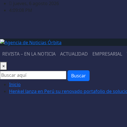
Saltar
jueves, 6 agosto 2026
al
4:09:09 PM
contenido
REVISTA – EN LA NOTICIA
ACTUALIDAD
EMPRESARIAL
×
Buscar
Inicio
Henkel lanza en Perú su renovado portafolio de solucio