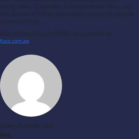
comercializar 55 unidades al término de este año y, con
ello, alcanzar el 30% de participación dentro del mercado
japonés en Piura.
Más información sobre FUSO y su portafolio en
fuso.com.pe
.
Casey Alvarado Cruz
Web: