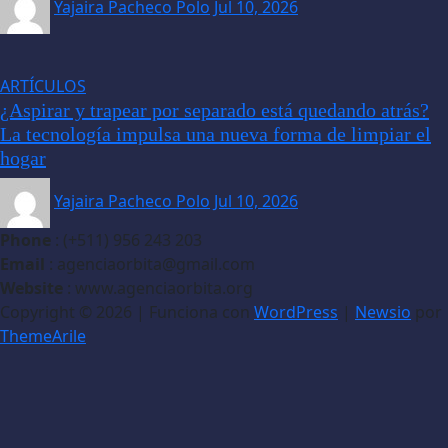
Yajaira Pacheco Polo
Jul 10, 2026
ARTÍCULOS
¿Aspirar y trapear por separado está quedando atrás?
La tecnología impulsa una nueva forma de limpiar el
hogar
Yajaira Pacheco Polo
Jul 10, 2026
Phone
: (+511) 956 243 203
Email
: agenciaorbita@gmail.com
Website
: www.agenciaorbita.org
Copyright © 2026 | Funciona con
WordPress
|
Newsio
por
ThemeArile