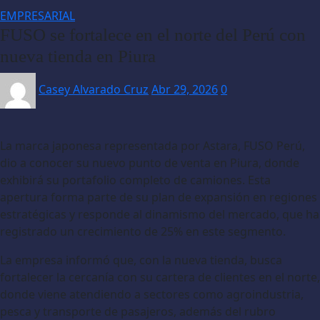
EMPRESARIAL
FUSO se fortalece en el norte del Perú con
nueva tienda en Piura
Casey Alvarado Cruz
Abr 29, 2026
0
La marca japonesa representada por Astara, FUSO Perú,
dio a conocer su nuevo punto de venta en Piura, donde
exhibirá su portafolio completo de camiones. Esta
apertura forma parte de su plan de expansión en regiones
estratégicas y responde al dinamismo del mercado, que ha
registrado un crecimiento de 25% en este segmento.
La empresa informó que, con la nueva tienda, busca
fortalecer la cercanía con su cartera de clientes en el norte,
donde viene atendiendo a sectores como agroindustria,
pesca y transporte de pasajeros, además del rubro