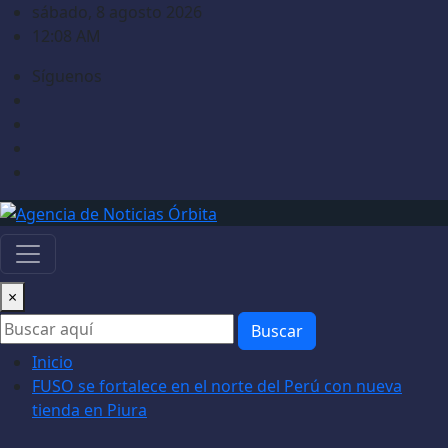
Saltar
sábado, 8 agosto 2026
al
12:08 AM
contenido
Síguenos
×
Buscar
Inicio
FUSO se fortalece en el norte del Perú con nueva
tienda en Piura