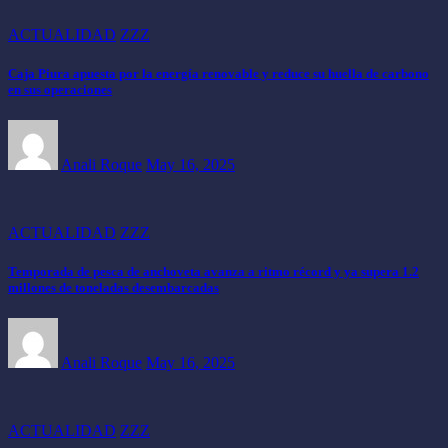
ACTUALIDAD
ZZZ
Caja Piura apuesta por la energía renovable y reduce su huella de carbono
en sus operaciones
Anali Roque
May 16, 2025
ACTUALIDAD
ZZZ
Temporada de pesca de anchoveta avanza a ritmo récord y ya supera 1.2
millones de toneladas desembarcadas
Anali Roque
May 16, 2025
ACTUALIDAD
ZZZ