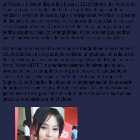
la Fórmula 1, estará disponible hasta el 12 de febrero, los viernes de
1 pm. a 6 pm. y sábados de 9 am. a 3 pm. En el lugar podrán
realizar la revisión de aceite, agua y refrigerante, verificar la presión
de llantas y la tensión correcta del cinturón de seguridad y, en caso
sea necesario, remediarán todos los fallos de manera gratuita y así
podrás seguir tu viaje con tranquilidad. Cabe resaltar que, podrás
hacerte acreedor de miles de premios solo con jugar una trivia.
Asimismo, con el objetivo de brindarle tranquilidad a los clientes y
colaboradores, en este punto de revisión, al igual que en toda la red
de concesionarios, se contará con el dispositivo de distanciamiento
físico Nissan (DDF), un moderno sistema de alerta que ayuda,
principalmente, a cumplir con los protocolos de distanciamiento
social. Además, este espacio tendrá la certificación Limpio &
Seguro, la cual implica la adopción e implementación de una serie
de protocolos específicos definidos en base a las recomendaciones
generales de los organismos de salud internacionales y las buenas
prácticas compartidas a nivel global.