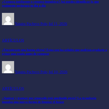
¿Compra inteligente o compra impulsiva? Así puedes identificar lo que
realmente mejorará tu día a día
Yajaira Pacheco Polo
Jul 11, 2026
ARTÍCULOS
¿Encontraste una buena oferta? Estas son las señales que podrían ayudarte a
evitar una estafa antes de comprar
Yajaira Pacheco Polo
Jul 10, 2026
ARTÍCULOS
¿Aspirar y trapear por separado está quedando atrás? La tecnología
impulsa una nueva forma de limpiar el hogar