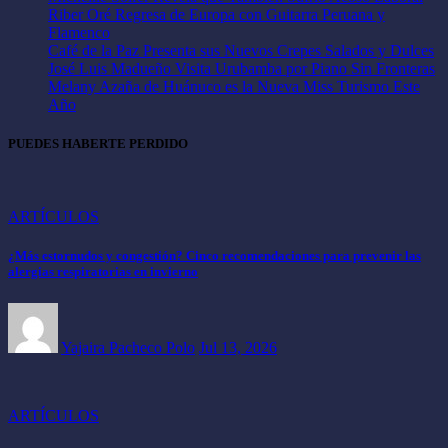
Riber Oré Regresa de Europa con Guitarra Peruana y
Flamenco
Café de la Paz Presenta sus Nuevos Crepes Salados y Dulces
José Luis Madueño Visita Urubamba por Piano Sin Fronteras
Melany Azaña de Huánuco es la Nueva Miss Turismo Este
Año
PUEDES HABERTE PERDIDO
ARTÍCULOS
¿Más estornudos y congestión? Cinco recomendaciones para prevenir las
alergias respiratorias en invierno
Yajaira Pacheco Polo
Jul 13, 2026
ARTÍCULOS