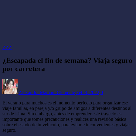
ZZZ
¿Escapada el fin de semana? Viaja seguro
por carretera
Alexandra Mamani Clemente
Feb 9, 2022
0
El verano para muchos es el momento perfecto para organizar ese
viaje familiar, en pareja y/o grupo de amigos a diferentes destinos al
sur de Lima. Sin embargo, antes de emprender este trayecto es
importante que tomes precauciones y realices una revisión básica
sobre el estado de tu vehículo, para evitarte inconvenientes y viajar
seguro.