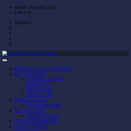
Saltar
sábado, 8 agosto 2026
al
8:58 AM
contenido
Síguenos
REVISTA – EN LA NOTICIA
ACTUALIDAD
INTERNACIONAL
DEPORTES
ARTÍCULOS
ESPECIALES
EMPRESARIAL
GASTRONOMÍA
TECNOLOGÍA
VIDEOJUEGOS
ENTRETENIMIENTO
VIDA Y ESTILO