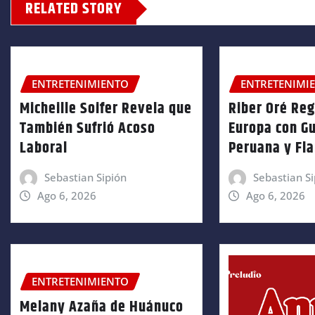
RELATED STORY
ENTRETENIMIENTO
ENTRETENIMI
Micheille Soifer Revela que
Riber Oré Re
También Sufrió Acoso
Europa con Gu
Laboral
Peruana y Fl
Sebastian Sipión
Sebastian Si
Ago 6, 2026
Ago 6, 2026
ENTRETENIMIENTO
Melany Azaña de Huánuco