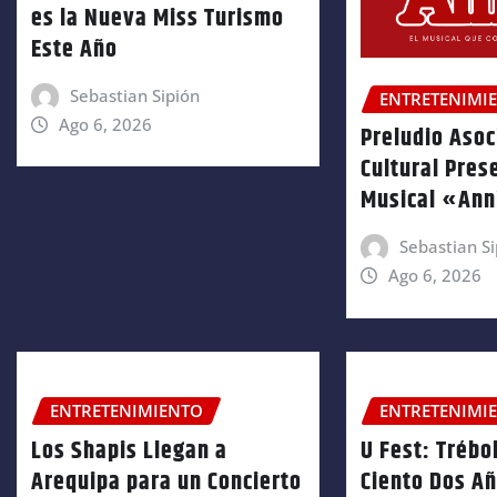
es la Nueva Miss Turismo
Este Año
Sebastian Sipión
ENTRETENIMI
Ago 6, 2026
Preludio Asoc
Cultural Pres
Musical «An
Sebastian Si
Ago 6, 2026
ENTRETENIMIENTO
ENTRETENIMI
Los Shapis Llegan a
U Fest: Trébol
Arequipa para un Concierto
Ciento Dos A