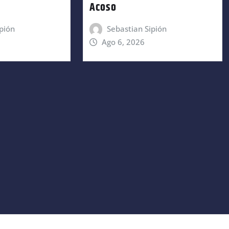
Acoso
pión
Sebastian Sipión
Ago 6, 2026