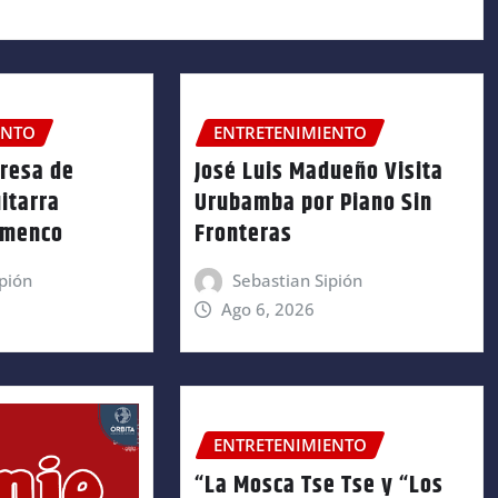
ENTO
ENTRETENIMIENTO
gresa de
José Luis Madueño Visita
itarra
Urubamba por Piano Sin
amenco
Fronteras
pión
Sebastian Sipión
Ago 6, 2026
ENTRETENIMIENTO
“La Mosca Tse Tse y “Los