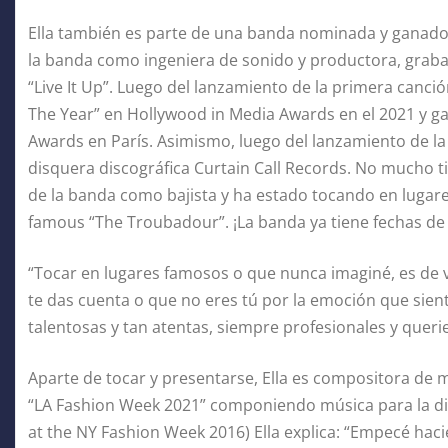
Ella también es parte de una banda nominada y ganad
la banda como ingeniera de sonido y productora, graban
“Live It Up”. Luego del lanzamiento de la primera canci
The Year” en Hollywood in Media Awards en el 2021 y ga
Awards en París. Asimismo, luego del lanzamiento de la 
disquera discográfica Curtain Call Records. No mucho t
de la banda como bajista y ha estado tocando en lugar
famous “The Troubadour”. ¡La banda ya tiene fechas de 
“Tocar en lugares famosos o que nunca imaginé, es de 
te das cuenta o que no eres tú por la emoción que sien
talentosas y tan atentas, siempre profesionales y querien
Aparte de tocar y presentarse, Ella es compositora de 
“LA Fashion Week 2021” componiendo música para la di
at the NY Fashion Week 2016) Ella explica: “Empecé hac