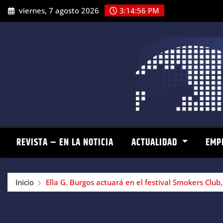
Saltar
viernes, 7 agosto 2026
3:14:57 PM
al
contenido
REVISTA – EN LA NOTICIA
ACTUALIDAD
EMP
Inicio
Ella G. Burgos actuará en el festival Smokers Clu