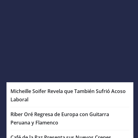
Micheille Soifer Revela que También Sufrió Acoso
Laboral
Riber Oré Regresa de Europa con Guitarra
Peruana y Flamenco
Café de la Paz Presenta sus Nuevos Crepes