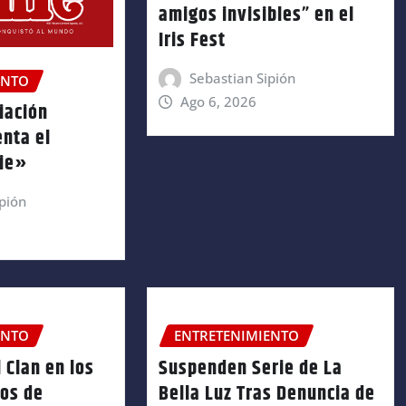
amigos invisibles” en el
Iris Fest
Sebastian Sipión
ENTO
Ago 6, 2026
iación
enta el
nie»
pión
ENTO
ENTRETENIMIENTO
 Clan en los
Suspenden Serie de La
ños de
Bella Luz Tras Denuncia de