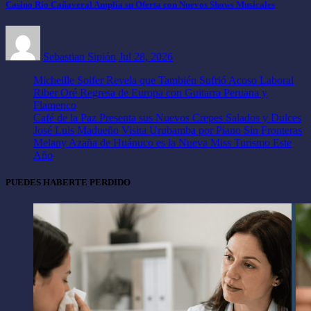
Casino Río Cañaveral Amplía su Oferta con Nuevos Shows Musicales
Sebastian Sipión
Jul 28, 2026
Micheille Soifer Revela que También Sufrió Acoso Laboral
Riber Oré Regresa de Europa con Guitarra Peruana y
Flamenco
Café de la Paz Presenta sus Nuevos Crepes Salados y Dulces
José Luis Madueño Visita Urubamba por Piano Sin Fronteras
Melany Azaña de Huánuco es la Nueva Miss Turismo Este
Año
PUEDES HABERTE PERDIDO