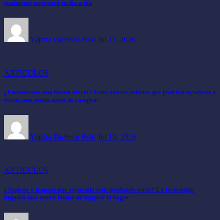
realmente mejorará tu día a día
Yajaira Pacheco Polo
Jul 11, 2026
ARTÍCULOS
¿Encontraste una buena oferta? Estas son las señales que podrían ayudarte a
evitar una estafa antes de comprar
Yajaira Pacheco Polo
Jul 10, 2026
ARTÍCULOS
¿Aspirar y trapear por separado está quedando atrás? La tecnología
impulsa una nueva forma de limpiar el hogar