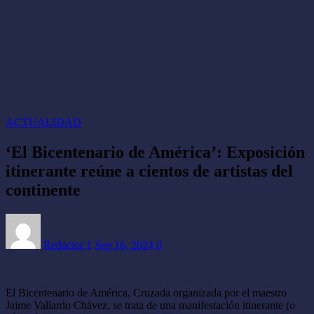
ACTUALIDAD
‘El Bicentenario de América’: Exposición
itinerante reúne a cientos de artistas del
continente
Redactor 1
Sep 16, 2024
0
El Bicentenario de América, Cruzada organizada por el maestro
Jaime Vallardo Chávez, se trata de una manifestación itinerante (o