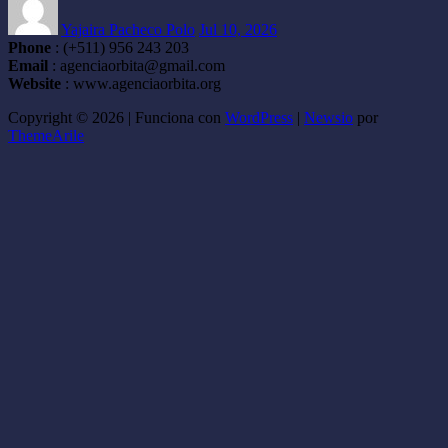
Yajaira Pacheco Polo
Jul 10, 2026
Phone
: (+511) 956 243 203
Email
: agenciaorbita@gmail.com
Website
: www.agenciaorbita.org
Copyright © 2026 | Funciona con
WordPress
|
Newsio
por
ThemeArile