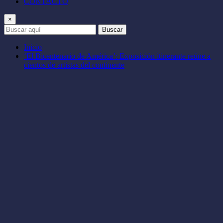
CONTACTO
×
Buscar
Inicio
‘El Bicentenario de América’: Exposición itinerante reúne a
cientos de artistas del continente