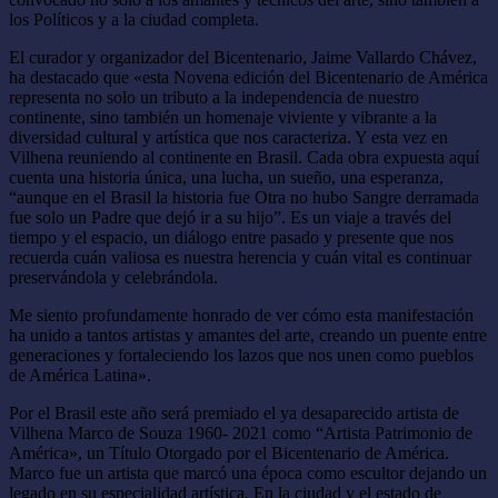
los Políticos y a la ciudad completa.
El curador y organizador del Bicentenario, Jaime Vallardo Chávez,
ha destacado que «esta Novena edición del Bicentenario de América
representa no solo un tributo a la independencia de nuestro
continente, sino también un homenaje viviente y vibrante a la
diversidad cultural y artística que nos caracteriza. Y esta vez en
Vilhena reuniendo al continente en Brasil. Cada obra expuesta aquí
cuenta una historia única, una lucha, un sueño, una esperanza,
“aunque en el Brasil la historia fue Otra no hubo Sangre derramada
fue solo un Padre que dejó ir a su hijo”. Es un viaje a través del
tiempo y el espacio, un diálogo entre pasado y presente que nos
recuerda cuán valiosa es nuestra herencia y cuán vital es continuar
preservándola y celebrándola.
Me siento profundamente honrado de ver cómo esta manifestación
ha unido a tantos artistas y amantes del arte, creando un puente entre
generaciones y fortaleciendo los lazos que nos unen como pueblos
de América Latina».
Por el Brasil este año será premiado el ya desaparecido artista de
Vilhena Marco de Souza 1960- 2021 como “Artista Patrimonio de
América», un Título Otorgado por el Bicentenario de América.
Marco fue un artista que marcó una época como escultor dejando un
legado en su especialidad artística, En la ciudad y el estado de