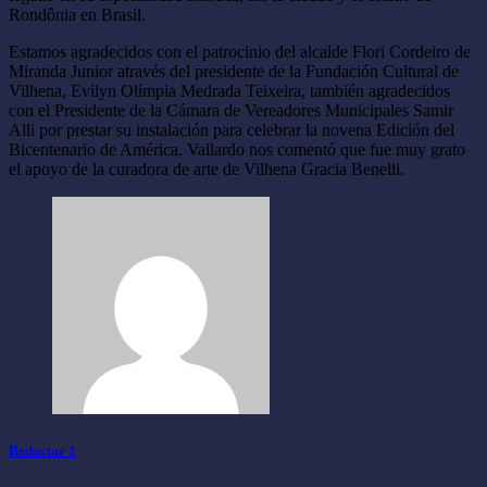
Rondônia en Brasil.
Estamos agradecidos con el patrocinio del alcalde Flori Cordeiro de
Miranda Junior através del presidente de la Fundación Cultural de
Vilhena, Evilyn Olímpia Medrada Teixeira, también agradecidos
con el Presidente de la Cámara de Vereadores Municipales Samir
Alli por prestar su instalación para celebrar la novena Edición del
Bicentenario de América. Vallardo nos comentó que fue muy grato
el apoyo de la curadora de arte de Vilhena Gracia Benelli.
Redactor 1