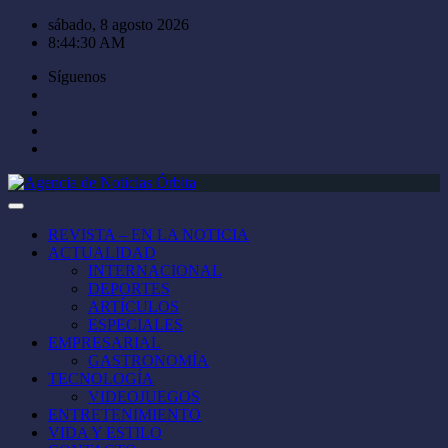
Saltar
sábado, 8 agosto 2026
al
8:44:31 AM
contenido
Síguenos
REVISTA – EN LA NOTICIA
ACTUALIDAD
INTERNACIONAL
DEPORTES
ARTÍCULOS
ESPECIALES
EMPRESARIAL
GASTRONOMÍA
TECNOLOGÍA
VIDEOJUEGOS
ENTRETENIMIENTO
VIDA Y ESTILO