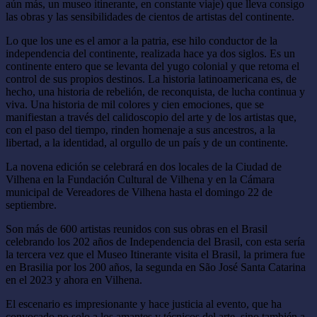
aún más, un museo itinerante, en constante viaje) que lleva consigo
las obras y las sensibilidades de cientos de artistas del continente.
Lo que los une es el amor a la patria, ese hilo conductor de la
independencia del continente, realizada hace ya dos siglos. Es un
continente entero que se levanta del yugo colonial y que retoma el
control de sus propios destinos. La historia latinoamericana es, de
hecho, una historia de rebelión, de reconquista, de lucha continua y
viva. Una historia de mil colores y cien emociones, que se
manifiestan a través del calidoscopio del arte y de los artistas que,
con el paso del tiempo, rinden homenaje a sus ancestros, a la
libertad, a la identidad, al orgullo de un país y de un continente.
La novena edición se celebrará en dos locales de la Ciudad de
Vilhena en la Fundación Cultural de Vilhena y en la Cámara
municipal de Vereadores de Vilhena hasta el domingo 22 de
septiembre.
Son más de 600 artistas reunidos con sus obras en el Brasil
celebrando los 202 años de Independencia del Brasil, con esta sería
la tercera vez que el Museo Itinerante visita el Brasil, la primera fue
en Brasilia por los 200 años, la segunda en São José Santa Catarina
en el 2023 y ahora en Vilhena.
El escenario es impresionante y hace justicia al evento, que ha
convocado no solo a los amantes y técnicos del arte, sino también a