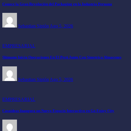
Conoce la Gran Revolución del Packaging en la Industria Peruana
Sebastian Sipión
Ago 5, 2026
EMPRESARIAL
Shimano Inicia Operaciones En El Perú Junto Con Simetrica Almacenes
Sebastian Sipión
Ago 5, 2026
EMPRESARIAL
Casaideas Inaugura un Nuevo Espacio Interactivo en Go Enjoy City