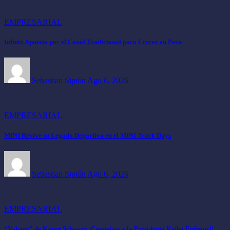
EMPRESARIAL
Infinix Apuesta por el Canal Tradicional para Crecer en Perú
Sebastian Sipión
Ago 6, 2026
EMPRESARIAL
MINI Revive su Legado Deportivo en el MINI Track Days
Sebastian Sipión
Ago 6, 2026
EMPRESARIAL
“Valente” de Karen Schwarz ¡Conquista a la Presidenta Keiko Fujimori!