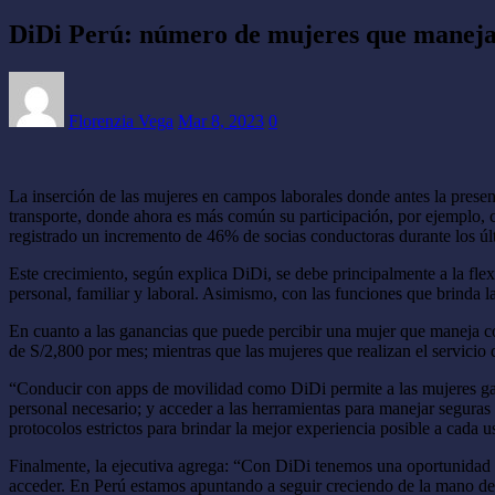
DiDi Perú: número de mujeres que manejan
Florenzia Vega
Mar 8, 2023
0
La inserción de las mujeres en campos laborales donde antes la presen
transporte, donde ahora es más común su participación, por ejemplo, 
registrado un incremento de 46% de socias conductoras durante los úl
Este crecimiento, según explica DiDi, se debe principalmente a la flex
personal, familiar y laboral. Asimismo, con las funciones que brinda 
En cuanto a las ganancias que puede percibir una mujer que maneja c
de S/2,800 por mes; mientras que las mujeres que realizan el servici
“Conducir con apps de movilidad como DiDi permite a las mujeres gana
personal necesario; y acceder a las herramientas para manejar seguras
protocolos estrictos para brindar la mejor experiencia posible a ca
Finalmente, la ejecutiva agrega: “Con DiDi tenemos una oportunidad en
acceder. En Perú estamos apuntando a seguir creciendo de la mano d