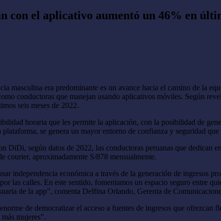
 con el aplicativo aumentó un 46% en últi
cia masculina era predominante es un avance hacia el camino de la equid
como conductoras que manejan usando aplicativos móviles. Según revela 
timos seis meses de 2022.
ibilidad horaria que les permite la aplicación, con la posibilidad de ge
la plataforma, se genera un mayor entorno de confianza y seguridad que
on DiDi, según datos de 2022, las conductoras peruanas que dedican en
o de courier, aproximadamente S/878 mensualmente.
r independencia económica a través de la generación de ingresos propios
 por las calles. En este sentido, fomentamos un espacio seguro entre qu
da usuaria de la app”, comenta Delfina Orlando, Gerenta de Comunicaci
orme de democratizar el acceso a fuentes de ingresos que ofrezcan flexi
e más mujeres”.