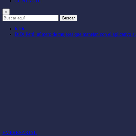
CONTACTO
×
Buscar
Inicio
DiDi Perú: número de mujeres que manejan con el aplicativo 
EMPRESARIAL