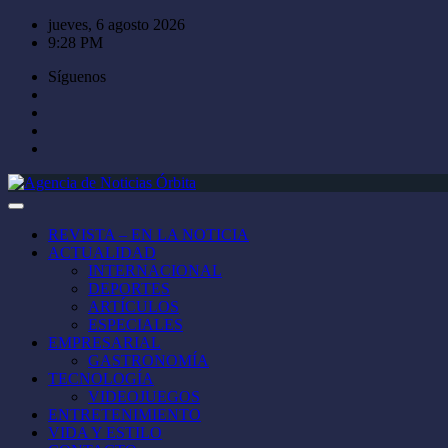
Saltar
jueves, 6 agosto 2026
al
9:28 PM
contenido
Síguenos
REVISTA – EN LA NOTICIA
ACTUALIDAD
INTERNACIONAL
DEPORTES
ARTÍCULOS
ESPECIALES
EMPRESARIAL
GASTRONOMÍA
TECNOLOGÍA
VIDEOJUEGOS
ENTRETENIMIENTO
VIDA Y ESTILO