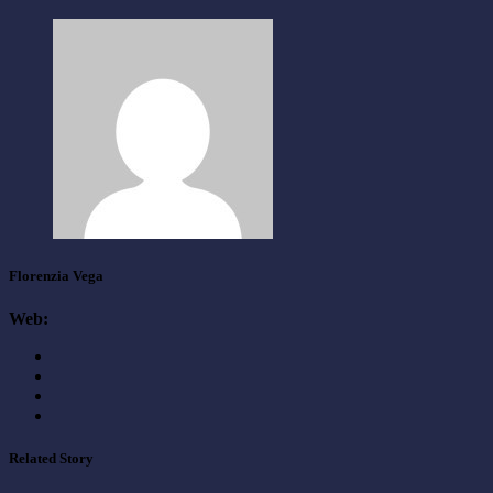
Florenzia Vega
Web:
Related Story