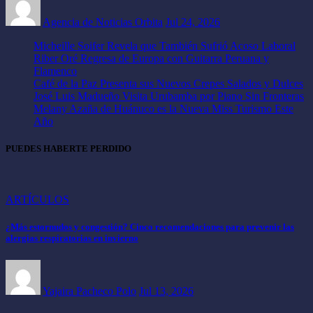
Agencia de Noticias Orbita
Jul 24, 2026
Micheille Soifer Revela que También Sufrió Acoso Laboral
Riber Oré Regresa de Europa con Guitarra Peruana y
Flamenco
Café de la Paz Presenta sus Nuevos Crepes Salados y Dulces
José Luis Madueño Visita Urubamba por Piano Sin Fronteras
Melany Azaña de Huánuco es la Nueva Miss Turismo Este
Año
PUEDES HABERTE PERDIDO
ARTÍCULOS
¿Más estornudos y congestión? Cinco recomendaciones para prevenir las
alergias respiratorias en invierno
Yajaira Pacheco Polo
Jul 13, 2026