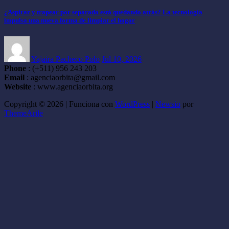
¿Aspirar y trapear por separado está quedando atrás? La tecnología
impulsa una nueva forma de limpiar el hogar
Yajaira Pacheco Polo
Jul 10, 2026
Phone
: (+511) 956 243 203
Email
: agenciaorbita@gmail.com
Website
: www.agenciaorbita.org
Copyright © 2026 | Funciona con
WordPress
|
Newsio
por
ThemeArile