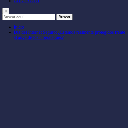
CONTACTO
×
Buscar
Inicio
Día del Internet Seguro: ¿Estamos realmente protegidos frente
al auge de los ciberataques?