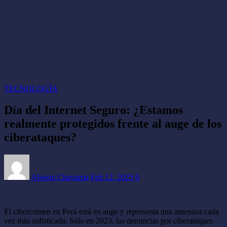
TECNOLOGÍA
Día del Internet Seguro: ¿Estamos
realmente protegidos frente al auge de los
ciberataques?
Alisson Chavarria
Feb 12, 2025
0
El cibercrimen en Perú está en auge y representa una amenaza cada
vez más sofisticada. Sólo en 2023, las denuncias por ciberataques