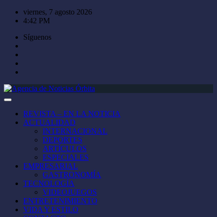
Saltar
viernes, 7 agosto 2026
al
4:42 PM
contenido
Síguenos
REVISTA – EN LA NOTICIA
ACTUALIDAD
INTERNACIONAL
DEPORTES
ARTÍCULOS
ESPECIALES
EMPRESARIAL
GASTRONOMÍA
TECNOLOGÍA
VIDEOJUEGOS
ENTRETENIMIENTO
VIDA Y ESTILO