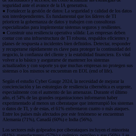
seguridad ante el avance de la IA generativa.
● Fortalecer la gestión de datos: La seguridad y calidad de los datos
son interdependientes. Es fundamental que los líderes de TI
prioricen la gobernanza de datos y trabajen con consultoras
especializadas para implementar sistemas seguros y resilientes.
● Construir una resiliencia operativa sólida: Las empresas deben
contar con una infraestructura de TI robusta, respaldos eficientes y
planes de respuesta a incidentes bien definidos. Detectar, responder
y recuperarse rápidamente es clave para proteger la continuidad del
negocio, la confianza del cliente y la estabilidad financiera. Es vital
volver a lo básico y asegurarse de mantener los sistemas
actualizados y con soporte ya que muchas empresas no protegen sus
sistemas o los mismos se encuentran en EOL (end of life).
Según el estudio Cyber Gauge 2024, la necesidad de mejorar la
concienciación y las estrategias de resiliencia cibernética es urgente,
especialmente con el aumento de las amenazas. Durante el último
año, el 54% de las grandes organizaciones informaron haber
experimentado al menos un ciberataque que interrumpió los sistemas
o datos de TI, y de estas, el 61% enfrentaron cuatro o más ataques.
Entre los países más afectados por este fenómeno se encuentran
Alemania (71%), Canadá (60%) e India (56%).
Los sectores más golpeados por ciberataques incluyen el minorista
(61%), manufacturero (57%) y químico, petróleo y gas (56%). Las