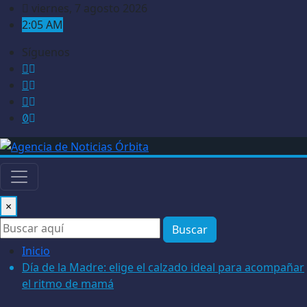
Saltar
viernes, 7 agosto 2026
al
2:05 AM
contenido
Síguenos
×
Buscar
Inicio
Día de la Madre: elige el calzado ideal para acompañar
el ritmo de mamá