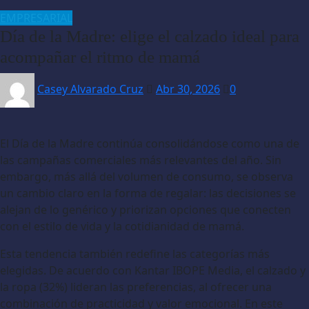
EMPRESARIAL
Día de la Madre: elige el calzado ideal para
acompañar el ritmo de mamá
Casey Alvarado Cruz
Abr 30, 2026
0
El Día de la Madre continúa consolidándose como una de
las campañas comerciales más relevantes del año. Sin
embargo, más allá del volumen de consumo, se observa
un cambio claro en la forma de regalar: las decisiones se
alejan de lo genérico y priorizan opciones que conecten
con el estilo de vida y la cotidianidad de mamá.
Esta tendencia también redefine las categorías más
elegidas. De acuerdo con Kantar IBOPE Media, el calzado y
la ropa (32%) lideran las preferencias, al ofrecer una
combinación de practicidad y valor emocional. En este