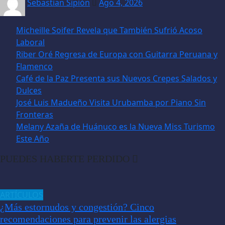
Sebastian Sipión
Ago 4, 2026
Micheille Soifer Revela que También Sufrió Acoso
Laboral
Riber Oré Regresa de Europa con Guitarra Peruana y
Flamenco
Café de la Paz Presenta sus Nuevos Crepes Salados y
Dulces
José Luis Madueño Visita Urubamba por Piano Sin
Fronteras
Melany Azaña de Huánuco es la Nueva Miss Turismo
Este Año
PUEDES HABERTE PERDIDO
ARTÍCULOS
¿Más estornudos y congestión? Cinco
recomendaciones para prevenir las alergias