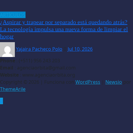
ARTÍCULOS
¿Aspirar y trapear por separado está quedando atrás?
La tecnología impulsa una nueva forma de limpiar el
hogar
Yajaira Pacheco Polo
Jul 10, 2026
Phone
: (+511) 956 243 203
Email
: agenciaorbita@gmail.com
Website
: www.agenciaorbita.org
Copyright © 2026 | Funciona con
WordPress
|
Newsio
por
ThemeArile