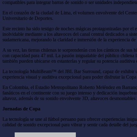
compatibles para integrar barras de sonido o ser unidades independien
En el corazón de la ciudad de Lima, el volumen envolvente del Center
Universitario de Deportes.
Este recinto ha sido testigo de noches mágicas protagonizadas por e
inolvidable mediante a los altavoces del canal central dedicados a sis
sudamericana, mejorando la claridad e inmersión de la experiencia de 
A su vez, las tierras chilenas te sorprenderán con los cánticos de su
con capacidad para 47 mil. La pasión inigualable del público chilena 
también pueden ubicarse en estanterías y regular su potencia auditiva 
La tecnología MultiBeam™ del JBL Bar Surround, capaz de exhibir una 
experiencia visual y auditiva excepcional para poder disfrutar la Cop
En Colombia, el Estadio Metropolitano Roberto Meléndez en Barranquil
fanáticos en el continente con su juego intenso y dedicación inquebra
altavoz, además de su sonido envolvente 3D, altavoces desmontables 
Jornadas de Copa
La tecnología se une al fútbol peruano para ofrecer experiencias ini
calidad de sonido excepcional para vibrar y sentir cada detalle del jue