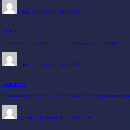
Yajaira Pacheco Polo
Jul 16, 2026
DEPORTES
Cuartos de final: así es la ciencia detrás de cada jugador en el Mundial
Yajaira Pacheco Polo
Jul 10, 2026
DEPORTES
Tottenham Hotspur y Betano anuncian nueva alianza estratégica por tres año
Agencia de Noticias Orbita
Jul 10, 2026