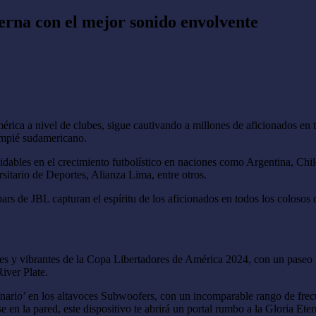
erna con el mejor sonido envolvente
érica a nivel de clubes, sigue cautivando a millones de aficionados en
ompié sudamericano.
ables en el crecimiento futbolístico en naciones como Argentina, Chile
itario de Deportes, Alianza Lima, entre otros.
dbars de JBL capturan el espíritu de los aficionados en todos los coloso
es y vibrantes de la Copa Libertadores de América 2024, con un paseo 
iver Plate.
lonario’ en los altavoces Subwoofers, con un incomparable rango de fr
 en la pared, este dispositivo te abrirá un portal rumbo a la Gloria Eter