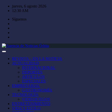
Saltar
jueves, 6 agosto 2026
al
12:30 AM
contenido
Síguenos
REVISTA – EN LA NOTICIA
ACTUALIDAD
INTERNACIONAL
DEPORTES
ARTÍCULOS
ESPECIALES
EMPRESARIAL
GASTRONOMÍA
TECNOLOGÍA
VIDEOJUEGOS
ENTRETENIMIENTO
VIDA Y ESTILO