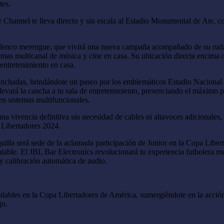
tes.
 Channel te lleva directo y sin escala al Estadio Monumental de Ate, 
l elenco merengue, que vivirá una nueva campaña acompañado de su rud
temas multicanal de música y cine en casa. Su ubicación directa encima 
entretenimiento en casa.
s hinchadas, brindándote un paseo por los emblemáticos Estadio Naciona
llevará la cancha a tu sala de entretenimiento, presenciando el máximo
en sistemas multifuncionales.
vivencia definitiva sin necesidad de cables ni altavoces adicionales,
a Libertadores 2024.
la será sede de la aclamada participación de Junior en la Copa Libert
ntable. El JBL Bar Electronics revolucionará tu experiencia futbolera m
y calibración automática de audio.
gualables en la Copa Libertadores de América, sumergiéndote en la acci
go.