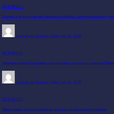
DEPORTES
Ecuador se la juega ante una Alemania clasificada: conoce el pronóstico y cuo
Agencia de Noticias Orbita
Jun 24, 2026
DEPORTES
¡Messi hace historia! Argentina vence a Austria y se acerca a octavos del Mund
Agencia de Noticias Orbita
Jun 22, 2026
DEPORTES
Álbum Panini: conoce los puntos de canje para el intercambio de láminas