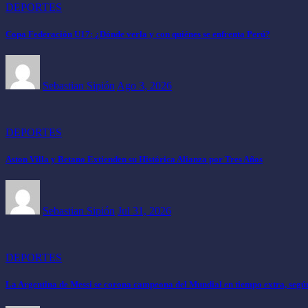
DEPORTES
Copa Federación U17: ¿Dónde verla y con quiénes se enfrenta Perú?
Sebastian Sipión
Ago 3, 2026
DEPORTES
Aston Villa y Betano Extienden su Histórica Alianza por Tres Años
Sebastian Sipión
Jul 31, 2026
DEPORTES
La Argentina de Messi se corona campeona del Mundial en tiempo extra, según 