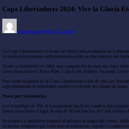
Copa Libertadores 2024: Vive la Gloria Et
Marie Romero
May 17, 2024
0
La Copa Libertadores, el torneo de fútbol más prestigioso de Latinoam
viviendo emocionantes enfrentamientos entre la elite máxima del bal
Desde su fundación en 1960, esta competición ha marcado hitos inolvid
como Boca Juniors, River Plate, Colo-Colo, Atlético Nacional, Univers
Para sentir la pasión de la Copa Libertadores a flor de piel, los Soun
experimentando el mismísimo sonido envolvente del campo de juego.
Paseo por Sudamérica
Los Soundbars de JBL te transportarán hacia los estadios más popular
donde escucharás el rugir de más de 80 mil hinchas de Club Atlético R
Su acústica y atmósfera resaltará al máximo la magia del coloso ‘mil
su diseño compacto que colocarse en estanterías, soportes o mantenerse