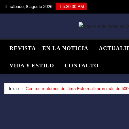
Saltar
sábado, 8 agosto 2026
5:20:30 PM
al
contenido
REVISTA – EN LA NOTICIA
ACTUALI
VIDA Y ESTILO
CONTACTO
Inicio
Centros maternos de Lima Este realizaron más de 5000