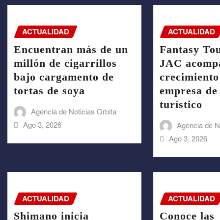
ACTUALIDAD
ACTUALIDAD
Encuentran más de un
Fantasy To
millón de cigarrillos
JAC acompa
bajo cargamento de
crecimiento
tortas de soya
empresa de 
turístico
Agencia de Noticias Orbita
Ago 3, 2026
Agencia de No
Ago 3, 2026
ACTUALIDAD
ACTUALIDAD
Shimano inicia
Conoce las