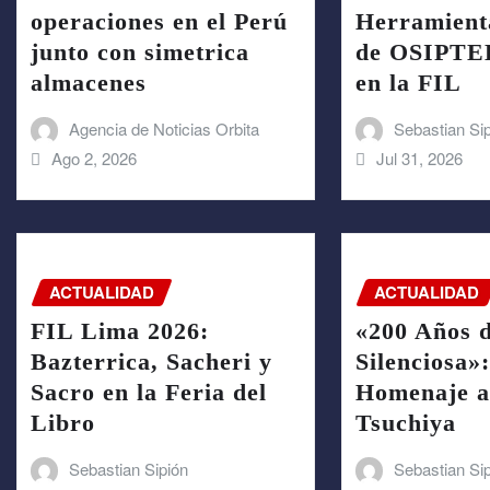
operaciones en el Perú
Herramienta
junto con simetrica
de OSIPTEL
almacenes
en la FIL
Agencia de Noticias Orbita
Sebastian Si
Ago 2, 2026
Jul 31, 2026
ACTUALIDAD
ACTUALIDAD
FIL Lima 2026:
«200 Años 
Bazterrica, Sacheri y
Silenciosa»
Sacro en la Feria del
Homenaje a
Libro
Tsuchiya
Sebastian Sipión
Sebastian Si