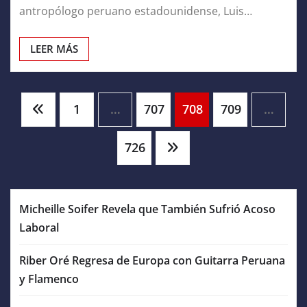
antropólogo peruano estadounidense, Luis…
LEER MÁS
Paginación
1
…
707
708
709
…
de
726
entradas
Micheille Soifer Revela que También Sufrió Acoso
Laboral
Riber Oré Regresa de Europa con Guitarra Peruana
y Flamenco