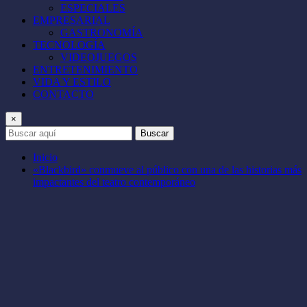
ESPECIALES
EMPRESARIAL
GASTRONOMÍA
TECNOLOGÍA
VIDEOJUEGOS
ENTRETENIMIENTO
VIDA Y ESTILO
CONTACTO
×
Buscar
Inicio
«Blackbird» conmueve al público con una de las historias más
impactantes del teatro contemporáneo