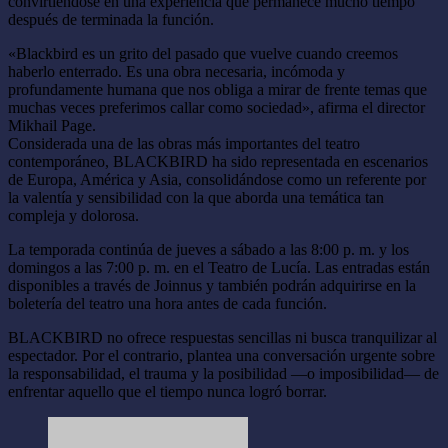
convirtiéndose en una experiencia que permanece mucho tiempo
después de terminada la función.
«Blackbird es un grito del pasado que vuelve cuando creemos
haberlo enterrado. Es una obra necesaria, incómoda y
profundamente humana que nos obliga a mirar de frente temas que
muchas veces preferimos callar como sociedad», afirma el director
Mikhail Page.
Considerada una de las obras más importantes del teatro
contemporáneo, BLACKBIRD ha sido representada en escenarios
de Europa, América y Asia, consolidándose como un referente por
la valentía y sensibilidad con la que aborda una temática tan
compleja y dolorosa.
La temporada continúa de jueves a sábado a las 8:00 p. m. y los
domingos a las 7:00 p. m. en el Teatro de Lucía. Las entradas están
disponibles a través de Joinnus y también podrán adquirirse en la
boletería del teatro una hora antes de cada función.
BLACKBIRD no ofrece respuestas sencillas ni busca tranquilizar al
espectador. Por el contrario, plantea una conversación urgente sobre
la responsabilidad, el trauma y la posibilidad —o imposibilidad— de
enfrentar aquello que el tiempo nunca logró borrar.