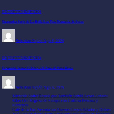
ENTRETENIMIENTO
Suspenden Serie de La Bella Luz Tras Denuncia de Acoso
Sebastian Sipión
Ago 6, 2026
ENTRETENIMIENTO
Fernando Armas Celebra «36 Años de Pura Risa»
Sebastian Sipión
Ago 6, 2026
Micheille Soifer Revela que También Sufrió Acoso Laboral
Riber Oré Regresa de Europa con Guitarra Peruana y
Flamenco
Café de la Paz Presenta sus Nuevos Crepes Salados y Dulces