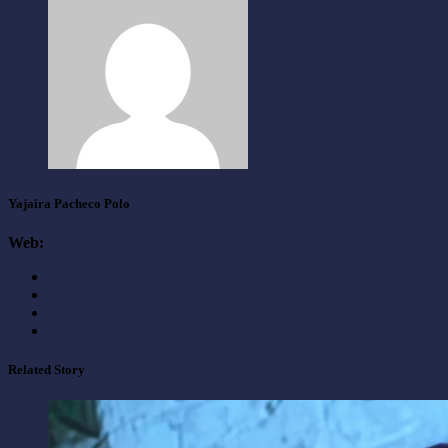
Yajaira Pacheco Polo
Web:
Related Story