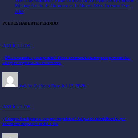
José Luis Madueño Visita Urubamba por Piano Sin Fronteras
Melany Azaña de Huánuco es la Nueva Miss Turismo Este
Año
PUEDES HABERTE PERDIDO
ARTÍCULOS
¿Más estornudos y congestión? Cinco recomendaciones para prevenir las
alergias respiratorias en invierno
Yajaira Pacheco Polo
Jul 13, 2026
ARTÍCULOS
¿Compra inteligente o compra impulsiva? Así puedes identificar lo que
realmente mejorará tu día a día