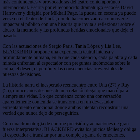
más contundentes y provocadoras del teatro contemporáneo
internacional. Escrita por el reconocido dramaturgo escocés David
Harrower y dirigida por Mikhail Page, la puesta en escena ya puede
verse en el Teatro de Lucía, donde ha comenzado a conmover e
impactar al público con una historia que invita a reflexionar sobre el
abuso, la memoria y las profundas heridas emocionales que deja el
pasado.
Con las actuaciones de Sergio Paris, Tania López y Lia Lee,
BLACKBIRD propone una experiencia teatral intensa y
profundamente humana, en la que cada silencio, cada palabra y cada
mirada enfrentan al espectador con preguntas incómodas sobre la
culpa, el deseo, el perdón y las consecuencias irreversibles de
nuestras decisiones.
La historia narra el inesperado reencuentro entre Una (27) y Ray
(55), quince años después de una relación ilegal que marcó para
siempre sus vidas. Lo que comienza como una conversación
aparentemente contenida se transforma en un devastador
enfrentamiento emocional donde ambos intentan reconstruir una
verdad que nunca dejó de perseguirlos.
Con una dramaturgia de enorme precisión y actuaciones de gran
fuerza interpretativa, BLACKBIRD evita los juicios fáciles y obliga
al espectador a transitar por una compleja gama de emociones,