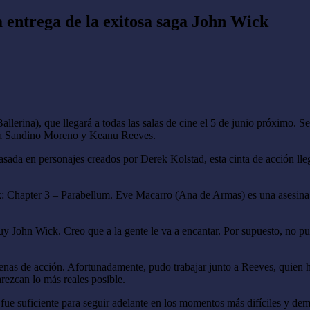
va entrega de la exitosa saga John Wick
llerina), que llegará a todas las salas de cine el 5 de junio próximo. Se 
ina Sandino Moreno y Keanu Reeves.
da en personajes creados por Derek Kolstad, esta cinta de acción llega
k: Chapter 3 – Parabellum. Eve Macarro (Ana de Armas) es una asesina e
y John Wick. Creo que a la gente le va a encantar. Por supuesto, no pue
scenas de acción. Afortunadamente, pudo trabajar junto a Reeves, quien 
arezcan lo más reales posible.
e fue suficiente para seguir adelante en los momentos más difíciles y 