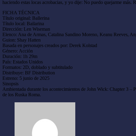
haciendo estas locas acrobacias, y yo dije: No puedo quejarme más. R
FICHA TÉCNICA
Título original: Ballerina
Título local: Bailarina
Dirección: Len Wiseman
Elenco: Ana de Armas, Catalina Sandino Moreno, Keanu Reeves, An
Guion: Shay Hatten
Basada en personajes creados por: Derek Kolstad
Género: Acción
Duración: 1h 29m
País: Estados Unidos
Formatos: 2D, doblado y subtitulado
Distribuye: BF Distribution
Estreno: 5 junio de 2025
Sinopsis
Ambientada durante los acontecimientos de John Wick: Chapter 3 – Pa
de los Ruska Roma.