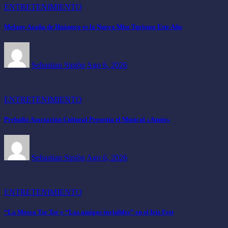
ENTRETENIMIENTO
Melany Azaña de Huánuco es la Nueva Miss Turismo Este Año
Sebastian Sipión
Ago 6, 2026
ENTRETENIMIENTO
Preludio Asociación Cultural Presenta el Musical «Annie»
Sebastian Sipión
Ago 6, 2026
ENTRETENIMIENTO
“La Mosca Tse Tse y “Los amigos invisibles” en el Iris Fest