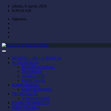
Saltar
sábado, 8 agosto 2026
al
8:39:25 AM
contenido
Síguenos
REVISTA – EN LA NOTICIA
ACTUALIDAD
INTERNACIONAL
DEPORTES
ARTÍCULOS
ESPECIALES
EMPRESARIAL
GASTRONOMÍA
TECNOLOGÍA
VIDEOJUEGOS
ENTRETENIMIENTO
VIDA Y ESTILO