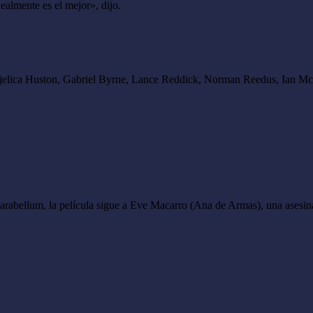
ealmente es el mejor», dijo.
jelica Huston, Gabriel Byrne, Lance Reddick, Norman Reedus, Ian M
rabellum, la película sigue a Eve Macarro (Ana de Armas), una asesina 