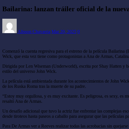
Bailarina: lanzan tráiler oficial de la nue
Alisson Chavarria
Mar 20, 2025
0
Comenzó la cuenta regresiva para el estreno de la película Bailarina (Ba
Wick, que esta vez tiene como protagonistas a Ana de Armas, Catal
Dirigida por Len Wiseman (Underworld), escrita por Shay Hatten y basa
estilo del universo John Wick.
La película está ambientada durante los acontecimientos de John Wic
de los Ruska Roma tras la muerte de su padre.
“Estoy muy orgullosa, y es muy excitante. Es peligrosa, es sexy, es mu
resaltó Ana de Armas.
Un desafío adicional que tuvo la actriz fue enfrentar las complejas e
desde tiroteos hasta paseos a caballo para asegurar que las películas p
Para De Armas ver a Reeves realizar todas las acrobacias sin quejars