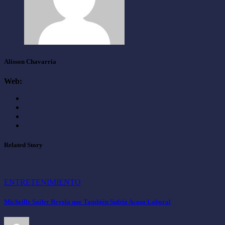
Alisson Chavarria
Web:
Related Story
ENTRETENIMIENTO
Micheille Soifer Revela que También Sufrió Acoso Laboral