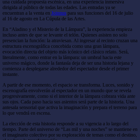
una cuidada propuesta escénica, en una experiencia inmersiva
dirigida al público de todas las edades. Las entradas ya se
encuentran a la venta en
Joinnus
para sus funciones del 16 de julio
al 16 de agosto en La Cúpula de las Artes.
En “Aladino y el Misterio de la Lámpara”, la experiencia empieza
incluso antes de que se levante el telón. Quienes asisten no solo
presencian la función: la atraviesan. Al ingresar al recinto cruzan una
estructura escenográfica concebida como una gran lámpara,
evocación directa del objeto más icónico del clásico relato. Será,
literalmente, como entrar en la lámpara: un umbral hacia este
universo mágico, donde la fantasía deja de ser una historia lejana y
comienza a desplegarse alrededor del espectador desde el primer
instante.
A partir de ese momento, el espacio se transforma. Luces, sonido y
escenografía envolverán al espectador en un mundo que se revela
progresivamente, como si el interior de la lámpara cobrara vida ante
sus ojos. Cada paso hacia sus asientos será parte de la historia. Una
antesala sensorial que activa la imaginación y prepara el terreno para
lo que vendrá en escena.
La elección de esta historia responde a su vigencia a lo largo del
tiempo. Parte del universo de “Las mil y una noches” se mantiene en
el imaginario colectivo por su exploración de temas como el destino,