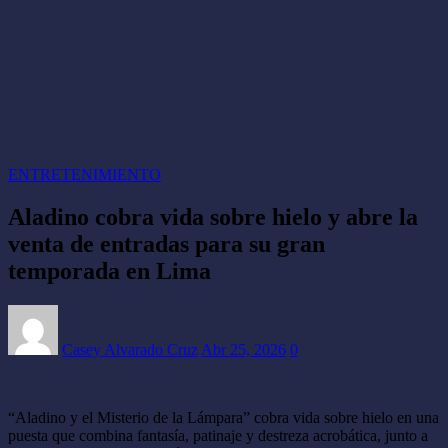
ENTRETENIMIENTO
Aladino cobra vida sobre hielo y abre la
venta de entradas para su gran
temporada en Lima
Casey Alvarado Cruz
Abr 25, 2026
0
“Aladino y el Misterio de la Lámpara” cobra vida sobre hielo en una
puesta que combina fantasía, patinaje y destreza acrobática, junto a