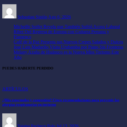
Sebastian Sipión
Ago 6, 2026
Micheille Soifer Revela que También Sufrió Acoso Laboral
Riber Oré Regresa de Europa con Guitarra Peruana y
Flamenco
Café de la Paz Presenta sus Nuevos Crepes Salados y Dulces
José Luis Madueño Visita Urubamba por Piano Sin Fronteras
Melany Azaña de Huánuco es la Nueva Miss Turismo Este
Año
PUEDES HABERTE PERDIDO
ARTÍCULOS
¿Más estornudos y congestión? Cinco recomendaciones para prevenir las
alergias respiratorias en invierno
Yajaira Pacheco Polo
Jul 13, 2026