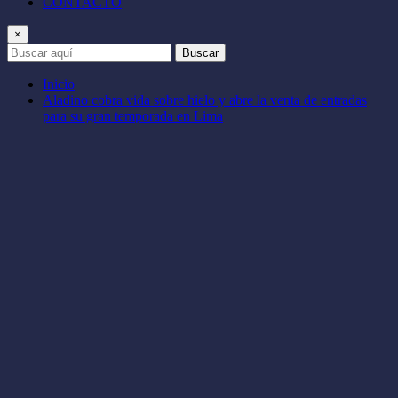
CONTACTO
×
Buscar
Inicio
Aladino cobra vida sobre hielo y abre la venta de entradas
para su gran temporada en Lima