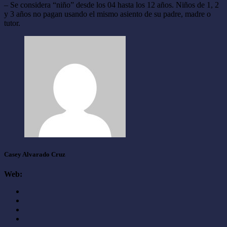
– Se considera “niño” desde los 04 hasta los 12 años. Niños de 1, 2
y 3 años no pagan usando el mismo asiento de su padre, madre o
tutor.
Casey Alvarado Cruz
Web: