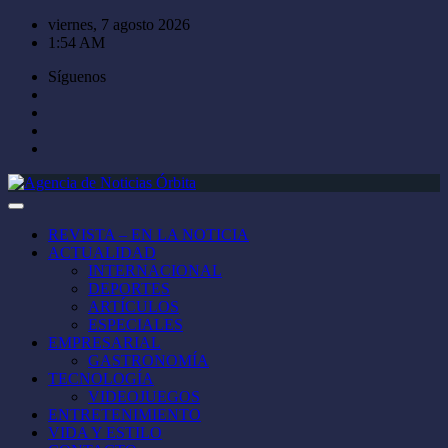
Saltar
viernes, 7 agosto 2026
al
1:54 AM
contenido
Síguenos
REVISTA – EN LA NOTICIA
ACTUALIDAD
INTERNACIONAL
DEPORTES
ARTÍCULOS
ESPECIALES
EMPRESARIAL
GASTRONOMÍA
TECNOLOGÍA
VIDEOJUEGOS
ENTRETENIMIENTO
VIDA Y ESTILO