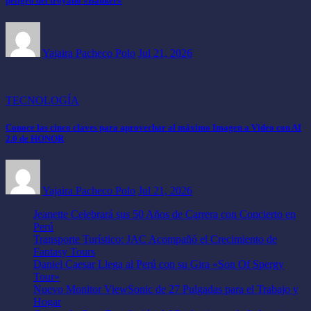
peligro del troyano «Banker»
Yajaira Pacheco Polo
Jul 21, 2026
TECNOLOGÍA
Conoce las cinco claves para aprovechar al máximo Imagen a Video con AI
2.0 de HONOR
Yajaira Pacheco Polo
Jul 21, 2026
Jeanette Celebrará sus 50 Años de Carrera con Concierto en
Perú
Transporte Turístico: JAC Acompañó el Crecimiento de
Fantasy Tours
Daniel Caesar Llega al Perú con su Gira «Son Of Spergy
Tour»
Nuevo Monitor ViewSonic de 27 Pulgadas para el Trabajo y
Hogar