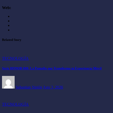
Web:
Related Story
TECNOLOGÍA
Serie HONOR 600: La Pantalla que Transforma tu Experiencia Móvil
Sebastian Sipión
Ago 3, 2026
TECNOLOGÍA