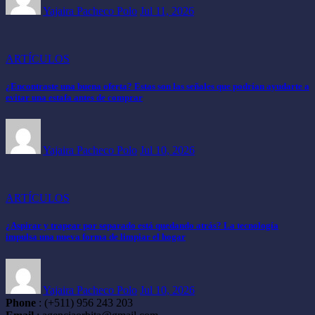
Yajaira Pacheco Polo
Jul 11, 2026
ARTÍCULOS
¿Encontraste una buena oferta? Estas son las señales que podrían ayudarte a
evitar una estafa antes de comprar
Yajaira Pacheco Polo
Jul 10, 2026
ARTÍCULOS
¿Aspirar y trapear por separado está quedando atrás? La tecnología
impulsa una nueva forma de limpiar el hogar
Yajaira Pacheco Polo
Jul 10, 2026
Phone
: (+511) 956 243 203