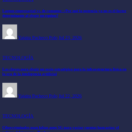
Laptop empresarial vs. de consumo: ¿Por qué la potencia ya no es el factor
determinante al elegir un equipo?
Yajaira Pacheco Polo
Jul 23, 2026
TECNOLOGÍA
Las claves para elegir un socio estratégico para la infraestructura física en
la era de la inteligencia artificial
Yajaira Pacheco Polo
Jul 22, 2026
TECNOLOGÍA
Cibercriminales usan falsas apps 5G para vaciar cuentas bancarias: el