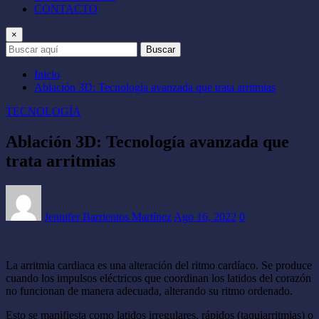
CONTACTO
×
Buscar
Inicio
Ablación 3D: Tecnología avanzada que trata arritmias
TECNOLOGÍA
Ablación 3D: Tecnología avanzada que
trata arritmias
Jennifer Barrientos Martínez
Ago 16, 2022
0
La arritmia cardiaca es una alteración del ritmo cardíaco. Se produce
cuando los impulsos eléctricos que coordinan los latidos del corazón
no funcionan de manera adecuada, alterando su ritmo ordenado.
Esto se manifiesta como latidos irregulares, rápidos (taquiarritmias) o