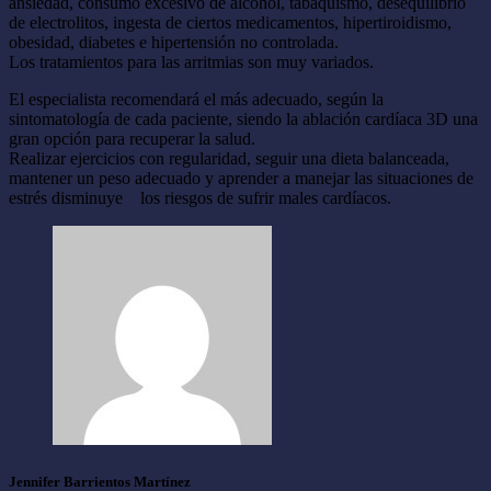
ansiedad, consumo excesivo de alcohol, tabaquismo, desequilibrio
de electrolitos, ingesta de ciertos medicamentos, hipertiroidismo,
obesidad, diabetes e hipertensión no controlada.
Los tratamientos para las arritmias son muy variados.
El especialista recomendará el más adecuado, según la
sintomatología de cada paciente, siendo la ablación cardíaca 3D una
gran opción para recuperar la salud.
Realizar ejercicios con regularidad, seguir una dieta balanceada,
mantener un peso adecuado y aprender a manejar las situaciones de
estrés disminuye los riesgos de sufrir males cardíacos.
Jennifer Barrientos Martínez