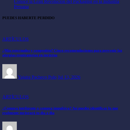
Conoce la Gran Revolución del Packaging en la Industria
Peruana
PUEDES HABERTE PERDIDO
ARTÍCULOS
¿Más estornudos y congestión? Cinco recomendaciones para prevenir las
alergias respiratorias en invierno
Yajaira Pacheco Polo
Jul 13, 2026
ARTÍCULOS
¿Compra inteligente o compra impulsiva? Así puedes identificar lo que
realmente mejorará tu día a día