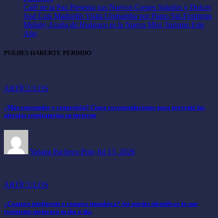
Café de la Paz Presenta sus Nuevos Crepes Salados y Dulces
José Luis Madueño Visita Urubamba por Piano Sin Fronteras
Melany Azaña de Huánuco es la Nueva Miss Turismo Este
Año
PUEDES HABERTE PERDIDO
ARTÍCULOS
¿Más estornudos y congestión? Cinco recomendaciones para prevenir las
alergias respiratorias en invierno
Yajaira Pacheco Polo
Jul 13, 2026
ARTÍCULOS
¿Compra inteligente o compra impulsiva? Así puedes identificar lo que
realmente mejorará tu día a día