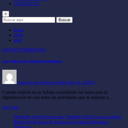
CONTACTO
×
Buscar
Inicio
2020
abril
ENTRETENIMIENTO
Los 4 juegos de casino más populares
Agencia de Noticias Orbita
Abr 16, 2020
0
Cuando todavía no se habían consolidado las bases para la
digitalización de casi todas las actividades que se realizan a…
Leer más
Micheille Soifer Revela que También Sufrió Acoso Laboral
Riber Oré Regresa de Europa con Guitarra Peruana y
Flamenco