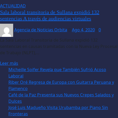
ACTUALIDAD
Sala laboral transitoria de Sullana expidió 132
sentencias A través de audiencias virtuales
Agencia de Noticias Orbita
Ago 4, 2020
0
La Sala Laboral Transitoria de Sullana expidió 132
sentencias en causas tramitadas con la Nueva Ley Procesal
de Trabajo (NLPT),…
Leer más
Micheille Soifer Revela que También Sufrió Acoso
Laboral
Riber Oré Regresa de Europa con Guitarra Peruana y
Flamenco
Café de la Paz Presenta sus Nuevos Crepes Salados y
Dulces
José Luis Madueño Visita Urubamba por Piano Sin
Fronteras