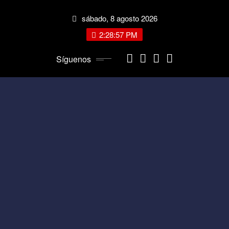
Saltar
sábado, 8 agosto 2026
al
contenido
2:28:57 PM
Síguenos