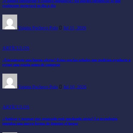
¿Compra inteligente o compra impulsiva? Así puedes identificar lo que
realmente mejorará tu día a día
Yajaira Pacheco Polo
Jul 11, 2026
ARTÍCULOS
¿Encontraste una buena oferta? Estas son las señales que podrían ayudarte a
evitar una estafa antes de comprar
Yajaira Pacheco Polo
Jul 10, 2026
ARTÍCULOS
¿Aspirar y trapear por separado está quedando atrás? La tecnología
impulsa una nueva forma de limpiar el hogar