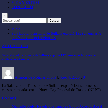
VIDA Y ESTILO
CONTACTO
×
Buscar
Inicio
Sala laboral transitoria de Sullana expidió 132 sentencias A
través de audiencias virtuales
ACTUALIDAD
Sala laboral transitoria de Sullana expidió 132 sentencias A través de
audiencias virtuales
Agencia de Noticias Orbita
Ago 4, 2020
0
La Sala Laboral Transitoria de Sullana expidió 132 sentencias en
causas tramitadas con la Nueva Ley Procesal de Trabajo (NLPT),…
Leer más
Micheille Soifer Revela que También Sufrió Acoso Laboral