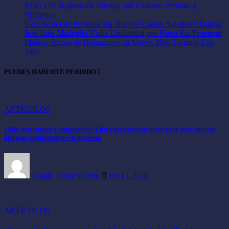
Riber Oré Regresa de Europa con Guitarra Peruana y
Flamenco
Café de la Paz Presenta sus Nuevos Crepes Salados y Dulces
José Luis Madueño Visita Urubamba por Piano Sin Fronteras
Melany Azaña de Huánuco es la Nueva Miss Turismo Este
Año
PUEDES HABERTE PERDIDO
ARTÍCULOS
¿Más estornudos y congestión? Cinco recomendaciones para prevenir las
alergias respiratorias en invierno
Yajaira Pacheco Polo
Jul 13, 2026
ARTÍCULOS