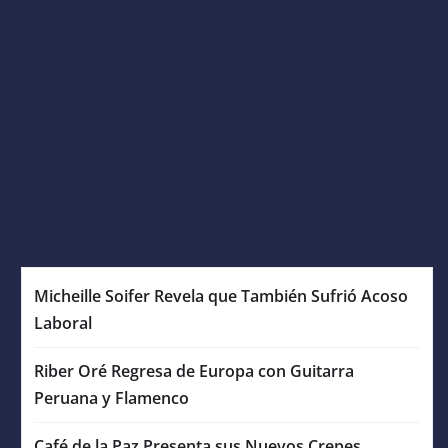
Micheille Soifer Revela que También Sufrió Acoso
Laboral
Riber Oré Regresa de Europa con Guitarra
Peruana y Flamenco
Café de la Paz Presenta sus Nuevos Crepes