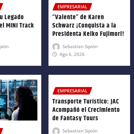
EMPRESARIAL
su Legado
“Valente” de Karen
el MINI Track
Schwarz ¡Conquista a la
Presidenta Keiko Fujimori!
pión
Sebastian Sipión
Ago 6, 2026
EMPRESARIAL
Transporte Turístico: JAC
Acompañó el Crecimiento
de Fantasy Tours
Sebastian Sipión