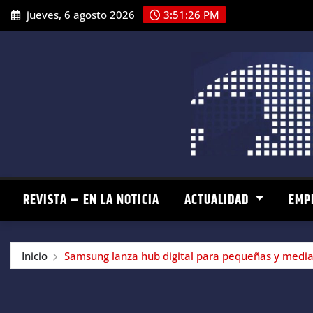
Saltar
jueves, 6 agosto 2026
3:51:27 PM
al
contenido
REVISTA – EN LA NOTICIA
ACTUALIDAD
EMP
Inicio
Samsung lanza hub digital para pequeñas y medi