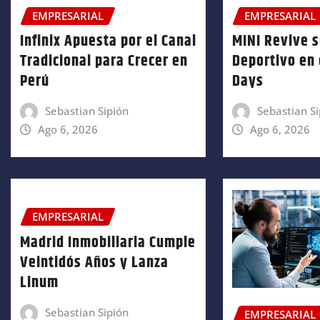
EMPRESARIAL
EMPRESARIAL
Infinix Apuesta por el Canal
MINI Revive 
Tradicional para Crecer en
Deportivo en 
Perú
Days
Sebastian Sipión
Sebastian Si
Ago 6, 2026
Ago 6, 2026
EMPRESARIAL
Madrid Inmobiliaria Cumple
Veintidós Años y Lanza
Linum
Sebastian Sipión
EMPRESARIAL