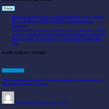
Micheille Soifer Revela que También Sufrió Acoso Laboral
Riber Oré Regresa de Europa con Guitarra Peruana y
Flamenco
Café de la Paz Presenta sus Nuevos Crepes Salados y Dulces
José Luis Madueño Visita Urubamba por Piano Sin Fronteras
Melany Azaña de Huánuco es la Nueva Miss Turismo Este
Año
PUEDES HABERTE PERDIDO
ARTÍCULOS
¿Más estornudos y congestión? Cinco recomendaciones para prevenir las
alergias respiratorias en invierno
Yajaira Pacheco Polo
Jul 13, 2026