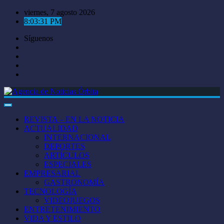
Saltar
viernes, 7 agosto 2026
al
8:03:32 PM
contenido
Síguenos
REVISTA – EN LA NOTICIA
ACTUALIDAD
INTERNACIONAL
DEPORTES
ARTÍCULOS
ESPECIALES
EMPRESARIAL
GASTRONOMÍA
TECNOLOGÍA
VIDEOJUEGOS
ENTRETENIMIENTO
VIDA Y ESTILO