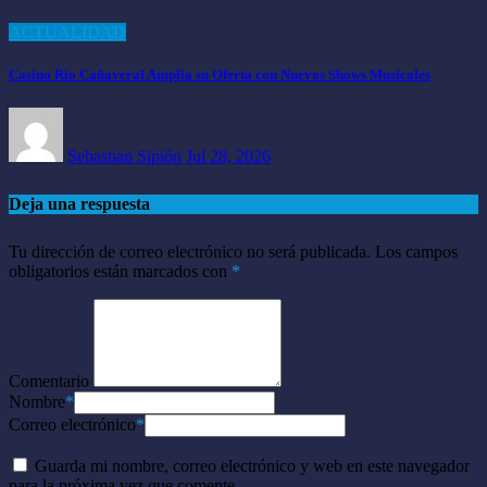
ACTUALIDAD
Casino Río Cañaveral Amplía su Oferta con Nuevos Shows Musicales
Sebastian Sipión
Jul 28, 2026
Deja una respuesta
Tu dirección de correo electrónico no será publicada.
Los campos
obligatorios están marcados con
*
Comentario
Nombre
*
Correo electrónico
*
Guarda mi nombre, correo electrónico y web en este navegador
para la próxima vez que comente.