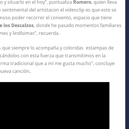
o y situarlo en el hoy”, puntualiza
Romero
, quien lleva
 sentimental del artistacon el videoclip es que este se
ermoso poder recorrer el convento, espacio que tiene
 los Descalzos
, donde he pasado momentos familiares
es y lindísimas”, recuerda.
os que siempre lo acompaña y coloridas estampas de
ocándolos con esta fuerza que transmitimos en la
forma tradicional que a mí me gusta mucho”, concluye
 nueva canción
.