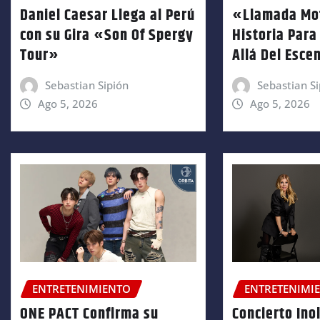
Daniel Caesar Llega al Perú
«Llamada Mo
con su Gira «Son Of Spergy
Historia Para
Tour»
Allá Del Esce
Sebastian Sipión
Sebastian Si
Ago 5, 2026
Ago 5, 2026
ENTRETENIMIENTO
ENTRETENIMI
ONE PACT Confirma su
Concierto Ino