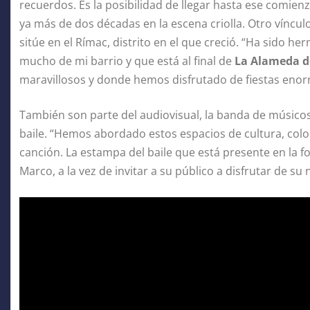
recuerdos. Es la posibilidad de llegar hasta ese comienz
ya más de dos décadas en la escena criolla. Otro vínculo
sitúe en el Rímac, distrito en el que creció. “Ha sido h
mucho de mi barrio y que está al final de
La Alameda de
maravillosos y donde hemos disfrutado de fiestas enorm
También son parte del audiovisual, la banda de músic
baile. “Hemos abordado estos espacios de cultura, col
canción. La estampa del baile que está presente en la 
Marco, a la vez de invitar a su público a disfrutar de su