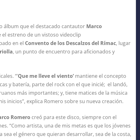
evo álbum que el destacado cantautor
Marco
 el estreno de un vistoso videoclip
abado en el
Convento de los Descalzos del Rímac
, lugar
riolla
, un punto de encuentro para aficionados y
ales. “’
Que me lleve el viento’
mantiene el concepto
as y batería, parte del rock con el que inicié; el landó,
eruanos más importantes; y, tiene matices de la música
mis inicios”, explica Romero sobre su nueva creación.
rco Romero
creó para este disco, siempre con el
ones. “Como artista, una de mis metas es que los jóvenes
 sea el género que quieran desarrollar, sea de la costa,