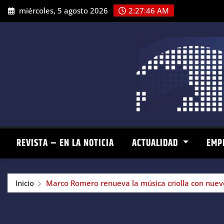
Saltar
miércoles, 5 agosto 2026
2:27:47 AM
al
contenido
REVISTA – EN LA NOTICIA
ACTUALIDAD
EMP
Inicio
Marco Romero renueva la música criolla con nuevo