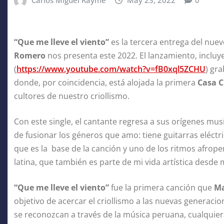
Carlos Miguel Rayme
May 23, 2022
0
“Que me lleve el viento”
es la tercera entrega del nu
Romero
nos presenta este 2022. El lanzamiento, incluye
(
https://www.youtube.com/watch?v=fB0xql5ZCHU
) gr
donde, por coincidencia, está alojada la primera
Casa C
cultores de nuestro criollismo.
Con este single, el cantante regresa a sus orígenes music
de fusionar los géneros que amo: tiene guitarras eléctric
que es la base de la canción y uno de los ritmos afrop
latina, que también es parte de mi vida artística desde 
“Que me lleve el viento”
fue la primera canción que
Ma
objetivo de acercar el criollismo a las nuevas generaci
se reconozcan a través de la música peruana, cualquiera