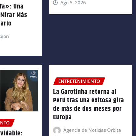
Ago 5, 2026
fa»: Una
 Mirar Más
nario
pión
ENTRETENIMIENTO
La Garotinha retorna al
Perú tras una exitosa gira
de más de dos meses por
Europa
ENTO
Agencia de Noticias Orbita
lvidable: