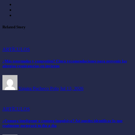
Related Story
ARTÍCULOS
¿Más estornudos y congestión? Cinco recomendaciones para prevenir las
alergias respiratorias en invierno
Yajaira Pacheco Polo
Jul 13, 2026
ARTÍCULOS
¿Compra inteligente o compra impulsiva? Así puedes identificar lo que
realmente mejorará tu día a día