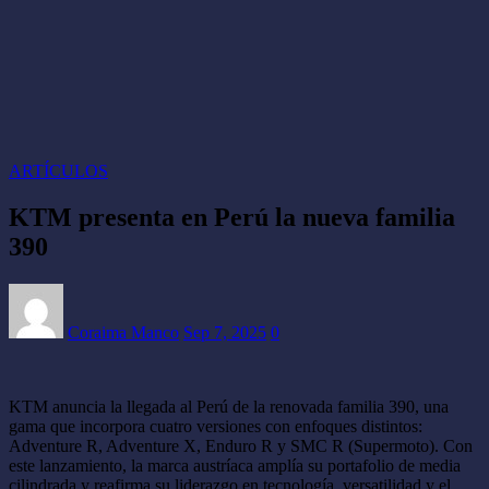
ARTÍCULOS
KTM presenta en Perú la nueva familia
390
Coraima Manco
Sep 7, 2025
0
KTM anuncia la llegada al Perú de la renovada familia 390, una
gama que incorpora cuatro versiones con enfoques distintos:
Adventure R, Adventure X, Enduro R y SMC R (Supermoto). Con
este lanzamiento, la marca austríaca amplía su portafolio de media
cilindrada y reafirma su liderazgo en tecnología, versatilidad y el