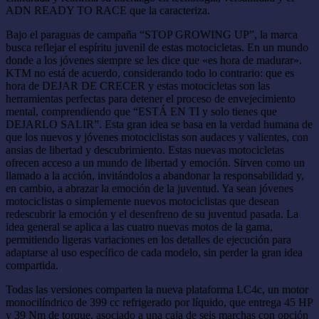
ADN READY TO RACE que la caracteriza.
Bajo el paraguas de campaña “STOP GROWING UP”, la marca
busca reflejar el espíritu juvenil de estas motocicletas. En un mundo
donde a los jóvenes siempre se les dice que «es hora de madurar».
KTM no está de acuerdo, considerando todo lo contrario: que es
hora de DEJAR DE CRECER y estas motocicletas son las
herramientas perfectas para detener el proceso de envejecimiento
mental, comprendiendo que “ESTÁ EN TI y solo tienes que
DEJARLO SALIR”. Esta gran idea se basa en la verdad humana de
que los nuevos y jóvenes motociclistas son audaces y valientes, con
ansias de libertad y descubrimiento. Estas nuevas motocicletas
ofrecen acceso a un mundo de libertad y emoción. Sirven como un
llamado a la acción, invitándolos a abandonar la responsabilidad y,
en cambio, a abrazar la emoción de la juventud. Ya sean jóvenes
motociclistas o simplemente nuevos motociclistas que desean
redescubrir la emoción y el desenfreno de su juventud pasada. La
idea general se aplica a las cuatro nuevas motos de la gama,
permitiendo ligeras variaciones en los detalles de ejecución para
adaptarse al uso específico de cada modelo, sin perder la gran idea
compartida.
Todas las versiones comparten la nueva plataforma LC4c, un motor
monocilíndrico de 399 cc refrigerado por líquido, que entrega 45 HP
y 39 Nm de torque, asociado a una caja de seis marchas con opción