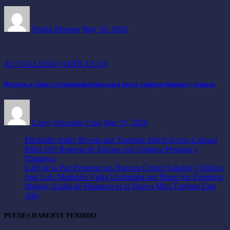
Norka Moreno
May 30, 2026
ACTUALIDAD
ARTÍCULOS
Regreso a clases: recomendaciones para hacer compras buenas y seguras
Casey Alvarado Cruz
Mar 10, 2026
Micheille Soifer Revela que También Sufrió Acoso Laboral
Riber Oré Regresa de Europa con Guitarra Peruana y
Flamenco
Café de la Paz Presenta sus Nuevos Crepes Salados y Dulces
José Luis Madueño Visita Urubamba por Piano Sin Fronteras
Melany Azaña de Huánuco es la Nueva Miss Turismo Este
Año
PUEDES HABERTE PERDIDO