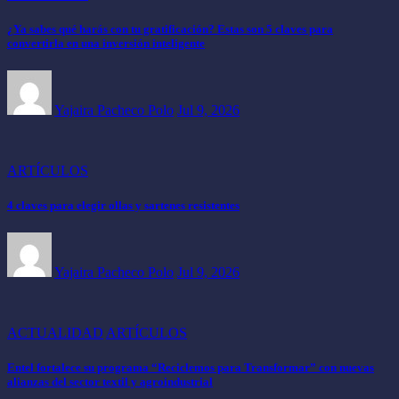
¿Ya sabes qué harás con tu gratificación? Estas son 5 claves para
convertirla en una inversión inteligente
Yajaira Pacheco Polo
Jul 9, 2026
ARTÍCULOS
4 claves para elegir ollas y sartenes resistentes
Yajaira Pacheco Polo
Jul 9, 2026
ACTUALIDAD
ARTÍCULOS
Entel fortalece su programa “Reciclemos para Transformar” con nuevas
alianzas del sector textil y agroindustrial