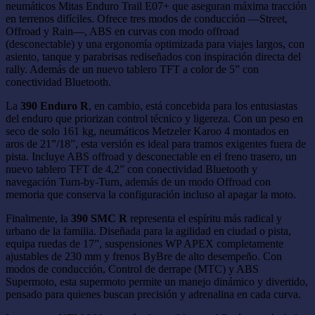
neumáticos Mitas Enduro Trail E07+ que aseguran máxima tracción
en terrenos difíciles. Ofrece tres modos de conducción —Street,
Offroad y Rain—, ABS en curvas con modo offroad
(desconectable) y una ergonomía optimizada para viajes largos, con
asiento, tanque y parabrisas rediseñados con inspiración directa del
rally. Además de un nuevo tablero TFT a color de 5” con
conectividad Bluetooth.
La
390 Enduro R
, en cambio, está concebida para los entusiastas
del enduro que priorizan control técnico y ligereza. Con un peso en
seco de solo 161 kg, neumáticos Metzeler Karoo 4 montados en
aros de 21”/18”, esta versión es ideal para tramos exigentes fuera de
pista. Incluye ABS offroad y desconectable en el freno trasero, un
nuevo tablero TFT de 4,2” con conectividad Bluetooth y
navegación Turn-by-Turn, además de un modo Offroad con
memoria que conserva la configuración incluso al apagar la moto.
Finalmente, la
390 SMC R
representa el espíritu más radical y
urbano de la familia. Diseñada para la agilidad en ciudad o pista,
equipa ruedas de 17”, suspensiones WP APEX completamente
ajustables de 230 mm y frenos ByBre de alto desempeño. Con
modos de conducción, Control de derrape (MTC) y ABS
Supermoto, esta supermoto permite un manejo dinámico y divertido,
pensado para quienes buscan precisión y adrenalina en cada curva.