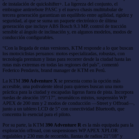
de instalación de quickshifter+. La ligereza del conjunto, el
embrague antirrebote PASC y el nuevo chasis multitubular de
tercera generación garantizan un equilibrio entre agilidad, rigidez y
seguridad, al que se suma un paquete electrónico de última
generación que incluye ABS Bosch 9.3 MP, control de tracción
sensible al ángulo de inclinación y, en algunos modelos, modos de
conducción configurables.
“Con la llegada de estas versiones, KTM responde a lo que buscan
los motociclistas peruanos: motos especializadas, robustas, con
tecnología premium y listas para recorrer desde la ciudad hasta las
rutas más extremas en todas las regiones del país”, comentó
Federico Pendavis, brand manager de KTM en Perú.
La KTM
390 Adventure X
se presenta como la opción más
accesible, una polivalente ideal para quienes buscan una moto
práctica para la ciudad y escapadas ligeras fuera de pista. Incorpora
ruedas de aleación 19”/17”, neumáticos mixtos, suspensión WP
APEX de 200 mm y 2 modos de conducción —Street y Offroad—,
junto a un tablero LCD de 5” con conectividad Bluetooth, que
concentra lo esencial para el piloto.
Por su parte, la KTM
390 Adventure R
es la más equipada para la
exploración offroad, con suspensiones WP APEX XPLOR
regulables y 230 mm de recorrido, llantas de radios 21”/18” y