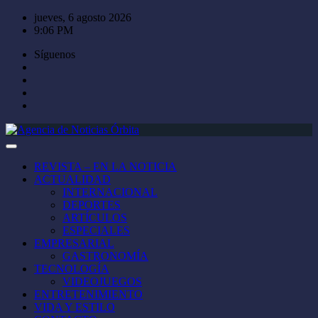
Saltar
jueves, 6 agosto 2026
al
9:06 PM
contenido
Síguenos
REVISTA – EN LA NOTICIA
ACTUALIDAD
INTERNACIONAL
DEPORTES
ARTÍCULOS
ESPECIALES
EMPRESARIAL
GASTRONOMÍA
TECNOLOGÍA
VIDEOJUEGOS
ENTRETENIMIENTO
VIDA Y ESTILO