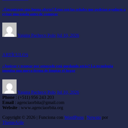
¿Encontraste una buena oferta? Estas son las señales que podrían ayudarte a
evitar una estafa antes de comprar
Yajaira Pacheco Polo
Jul 10, 2026
ARTÍCULOS
¿Aspirar y trapear por separado está quedando atrás? La tecnología
impulsa una nueva forma de limpiar el hogar
Yajaira Pacheco Polo
Jul 10, 2026
Phone
: (+511) 956 243 203
Email
: agenciaorbita@gmail.com
Website
: www.agenciaorbita.org
Copyright © 2026 | Funciona con
WordPress
|
Newsio
por
ThemeArile