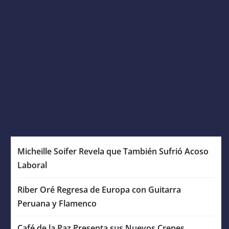
Micheille Soifer Revela que También Sufrió Acoso
Laboral
Riber Oré Regresa de Europa con Guitarra
Peruana y Flamenco
Café de la Paz Presenta sus Nuevos Crepes