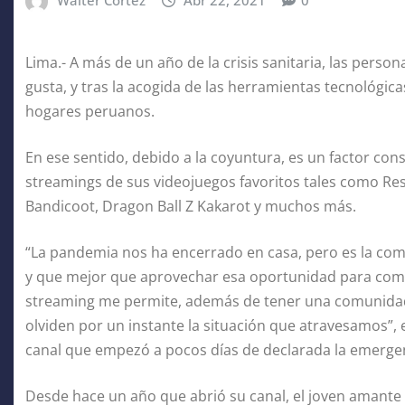
Walter Cortéz
Abr 22, 2021
0
Lima.- A más de un año de la crisis sanitaria, las perso
gusta, y tras la acogida de las herramientas tecnológic
hogares peruanos.
En ese sentido, debido a la coyuntura, es un factor con
streamings de sus videojuegos favoritos tales como Resi
Bandicoot, Dragon Ball Z Kakarot y muchos más.
“La pandemia nos ha encerrado en casa, pero es la com
y que mejor que aprovechar esa oportunidad para comp
streaming me permite, además de tener una comunidad,
olviden por un instante la situación que atravesamos”
canal que empezó a pocos días de declarada la emergen
Desde hace un año que abrió su canal, el joven amante 