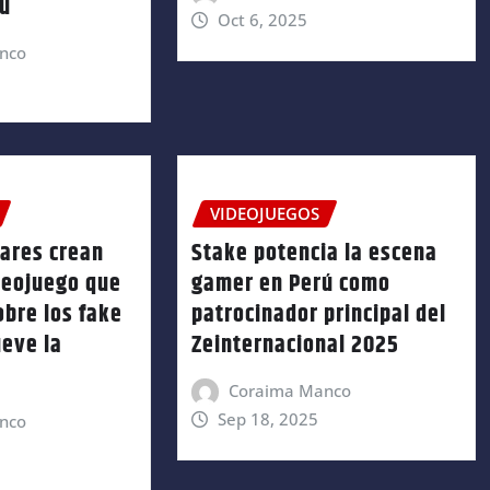
rú
Oct 6, 2025
nco
VIDEOJUEGOS
lares crean
Stake potencia la escena
deojuego que
gamer en Perú como
obre los fake
patrocinador principal del
eve la
Zeinternacional 2025
Coraima Manco
Sep 18, 2025
nco