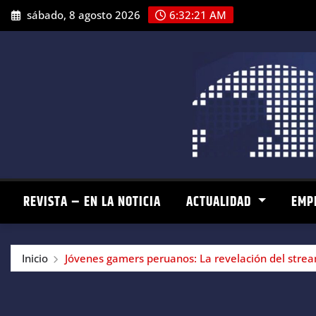
Saltar
sábado, 8 agosto 2026
6:32:22 AM
al
contenido
REVISTA – EN LA NOTICIA
ACTUALIDAD
EMP
Inicio
Jóvenes gamers peruanos: La revelación del stre