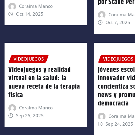
por Stake Pe
Coraima Manco
Oct 14, 2025
Coraima Ma
Oct 7, 2025
VIDEOJUEGOS
VIDEOJUEGOS
Videojuegos y realidad
Jóvenes esco
virtual en la salud: la
innovador vi
nueva receta de la terapia
concientiza s
física
news y promu
democracia
Coraima Manco
Sep 25, 2025
Coraima Ma
Sep 24, 2025