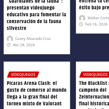
entrena tu ce
“Guardianes de la fauna”:
éxito bajo pr
presentan videojuego
educativo para fomentar la
Walter Cort
conservación de la fauna
Feb 16, 2026
silvestre
Casey Alvarado Cruz
Abr 28, 2026
VIDEOJUEGOS
VIDEOJUEGOS
Pícaras Arena Clash: el
The Blacklist
gusto de comerse al mundo
campeón del
llega a la gran final del
Zeinternacion
torneo mixto de Valorant
final históri