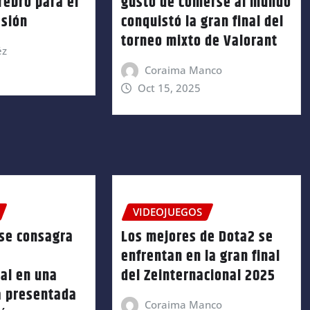
rebro para el
gusto de comerse al mundo
esión
conquistó la gran final del
torneo mixto de Valorant
éz
Coraima Manco
Oct 15, 2025
VIDEOJUEGOS
 se consagra
Los mejores de Dota2 se
enfrentan en la gran final
al en una
del Zeinternacional 2025
ca presentada
Coraima Manco