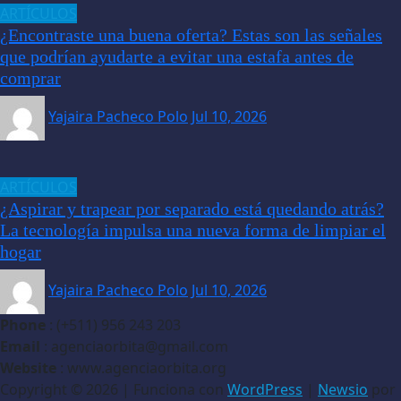
ARTÍCULOS
¿Encontraste una buena oferta? Estas son las señales
que podrían ayudarte a evitar una estafa antes de
comprar
Yajaira Pacheco Polo
Jul 10, 2026
ARTÍCULOS
¿Aspirar y trapear por separado está quedando atrás?
La tecnología impulsa una nueva forma de limpiar el
hogar
Yajaira Pacheco Polo
Jul 10, 2026
Phone
: (+511) 956 243 203
Email
: agenciaorbita@gmail.com
Website
: www.agenciaorbita.org
Copyright © 2026 | Funciona con
WordPress
|
Newsio
por