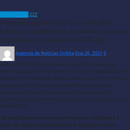
ACTUALIDAD
ZZZ
Digemid capacitó a profesionales de la
salud para notificación de eventos adversos
relacionados a vacunas COVID-19
Agencia de Noticias Orbita
Ene 26, 2021
0
Más de 4000 profesionales de la salud de todo el país
fueron capacitados de manera virtual por especialistas de
la Dirección General de Medicamentos, Insumos y Drogas
(Digemid) del Ministerio de Salud (Minsa), para que
puedan notificar de manera oportuna los eventos
adversos supuestamente atribuidos a las vacunas contra
la COVID-19.
“
La notificación de los eventos adversos contribuirá a
tener un mayor conocimiento de la seguridad de las