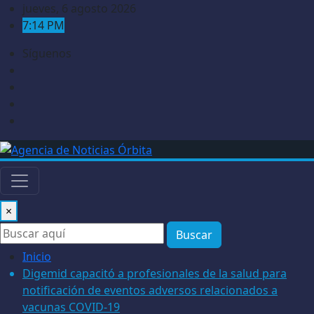
Saltar
jueves, 6 agosto 2026
al
7:14 PM
contenido
Síguenos
×
Buscar
Inicio
Digemid capacitó a profesionales de la salud para
notificación de eventos adversos relacionados a
vacunas COVID-19