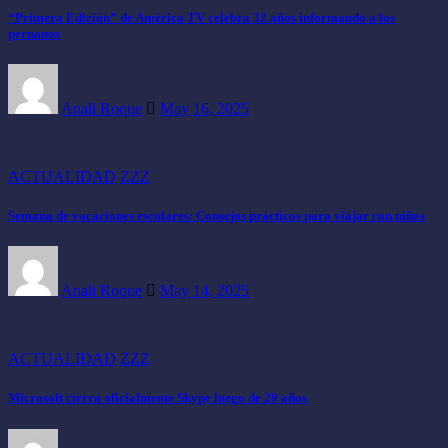
“Primera Edición” de América TV celebra 32 años informando a los
peruanos
Anali Roque
May 16, 2025
ACTUALIDAD
ZZZ
Semana de vacaciones escolares: Consejos prácticos para viajar con niños
Anali Roque
May 14, 2025
ACTUALIDAD
ZZZ
Microsoft cierra oficialmente Skype luego de 20 años