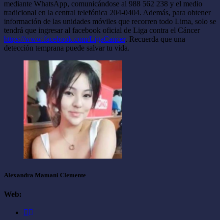
mediante WhatsApp, comunicándose al 988 562 238 y el medio
tradicional en la central telefónica 204-0404. Además, para obtener
información de las unidades móviles que recorren todo Lima, solo se
tendrá que ingresar al facebook oficial de Liga contra el Cáncer
https://www.facebook.com/LigaCancer
. Recuerda que una
detección temprana puede salvar tu vida.
Alexandra Mamani Clemente
Web: