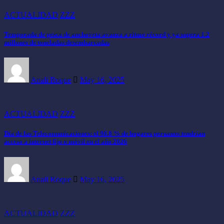
ACTUALIDAD
ZZZ
Temporada de pesca de anchoveta avanza a ritmo récord y ya supera 1.2
millones de toneladas desembarcadas
Anali Roque
May 16, 2025
ACTUALIDAD
ZZZ
Día de las Telecomunicaciones: el 96.8 % de hogares peruanos tendrían
acceso a internet fijo o móvil en el año 2026
Anali Roque
May 16, 2025
ACTUALIDAD
ZZZ