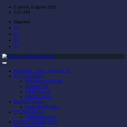
Saltar
jueves, 6 agosto 2026
al
5:23 AM
contenido
Síguenos
REVISTA – EN LA NOTICIA
ACTUALIDAD
INTERNACIONAL
DEPORTES
ARTÍCULOS
ESPECIALES
EMPRESARIAL
GASTRONOMÍA
TECNOLOGÍA
VIDEOJUEGOS
ENTRETENIMIENTO