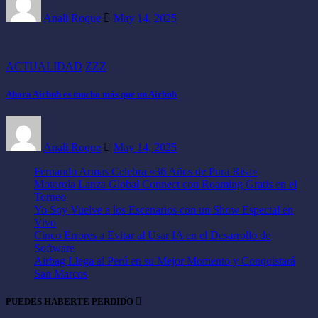
Anali Roque
May 14, 2025
ACTUALIDAD
ZZZ
Ahora Airbnb es mucho más que un Airbnb
Anali Roque
May 14, 2025
Fernando Armas Celebra «36 Años de Pura Risa»
Motorola Lanza Global Connect con Roaming Gratis en el
Torneo
Yo Soy Vuelve a los Escenarios con un Show Especial en
Vivo
Cinco Errores a Evitar al Usar IA en el Desarrollo de
Software
Airbag Llega al Perú en su Mejor Momento y Conquistará
San Marcos
PUEDES HABERTE PERDIDO