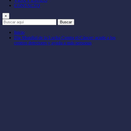
VIDA Y ESTILO
CONTACTO
×
Buscar
Inicio
Día Mundial de la Lucha Contra el Cáncer: acude a los
centros detectores y ayuda a más personas