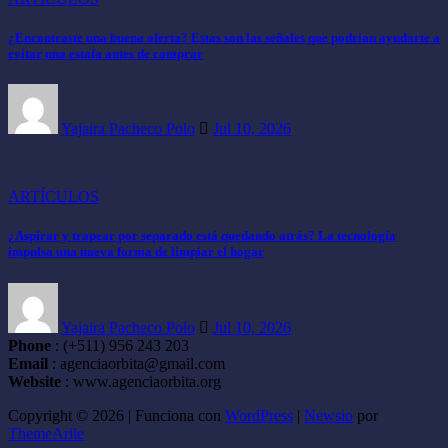
¿Encontraste una buena oferta? Estas son las señales que podrían ayudarte a
evitar una estafa antes de comprar
Yajaira Pacheco Polo
Jul 10, 2026
ARTÍCULOS
¿Aspirar y trapear por separado está quedando atrás? La tecnología
impulsa una nueva forma de limpiar el hogar
Yajaira Pacheco Polo
Jul 10, 2026
Phone
: (+511) 956 243 203
Email
: agenciaorbita@gmail.com
Website
: www.agenciaorbita.org
Copyright © 2026 | Funciona con
WordPress
|
Newsio
por
ThemeArile