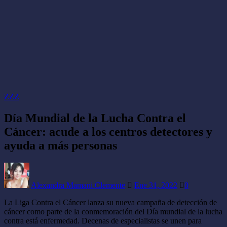
ZZZ
Día Mundial de la Lucha Contra el
Cáncer: acude a los centros detectores y
ayuda a más personas
Alexandra Mamani Clemente
Ene 31, 2022
0
La Liga Contra el Cáncer lanza su nueva campaña de detección de
cáncer como parte de la conmemoración del Día mundial de la lucha
contra está enfermedad. Decenas de especialistas se unen para