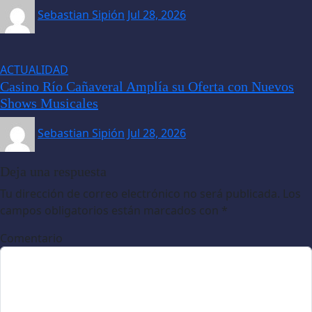
Sebastian Sipión
Jul 28, 2026
ACTUALIDAD
Casino Río Cañaveral Amplía su Oferta con Nuevos
Shows Musicales
Sebastian Sipión
Jul 28, 2026
Deja una respuesta
Tu dirección de correo electrónico no será publicada.
Los
campos obligatorios están marcados con
*
Comentario