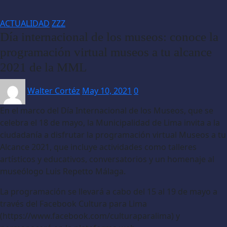
ACTUALIDAD
ZZZ
Día internacional de los museos: conoce la
programación virtual museos a tu alcance
2021 de la MML
Walter Cortéz
May 10, 2021
0
En el marco del Día Internacional de los Museos, que se
celebra el 18 de mayo, la Municipalidad de Lima invita a la
ciudadanía a disfrutar la programación virtual Museos a tu
Alcance 2021, que incluye actividades como talleres
artísticos y educativos, conversatorios y un homenaje al
museólogo Luis Repetto Málaga.
La programación se llevará a cabo del 15 al 19 de mayo a
través del Facebook Cultura para Lima
(https://www.facebook.com/culturaparalima) y