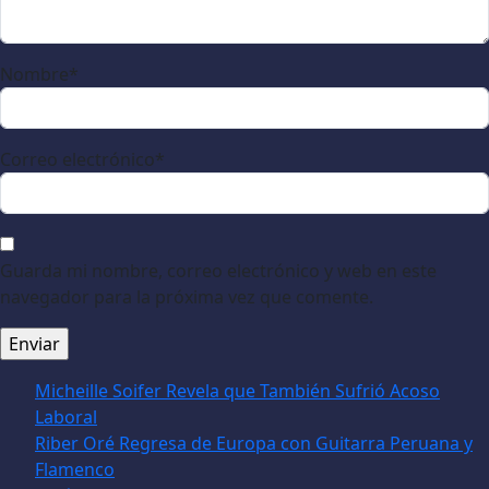
Nombre
*
Correo electrónico
*
Guarda mi nombre, correo electrónico y web en este
navegador para la próxima vez que comente.
Micheille Soifer Revela que También Sufrió Acoso
Laboral
Riber Oré Regresa de Europa con Guitarra Peruana y
Flamenco