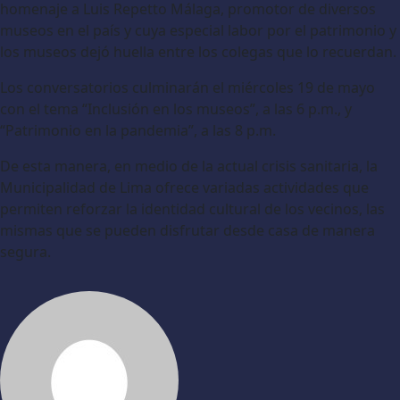
homenaje a Luis Repetto Málaga, promotor de diversos
museos en el país y cuya especial labor por el patrimonio y
los museos dejó huella entre los colegas que lo recuerdan.
Los conversatorios culminarán el miércoles 19 de mayo
con el tema “Inclusión en los museos”, a las 6 p.m., y
“Patrimonio en la pandemia”, a las 8 p.m.
De esta manera, en medio de la actual crisis sanitaria, la
Municipalidad de Lima ofrece variadas actividades que
permiten reforzar la identidad cultural de los vecinos, las
mismas que se pueden disfrutar desde casa de manera
segura.