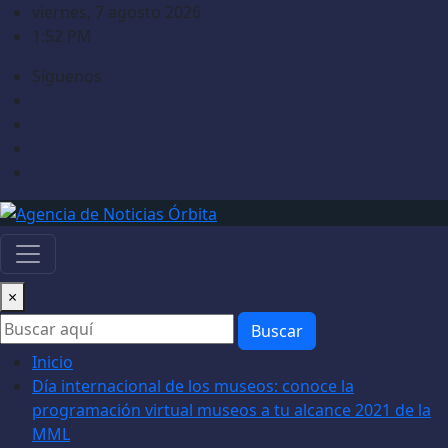
Saltar
viernes, 7 agosto 2026
al
1:52 PM
contenido
Síguenos
×
Buscar
Inicio
Día internacional de los museos: conoce la
programación virtual museos a tu alcance 2021 de la
MML