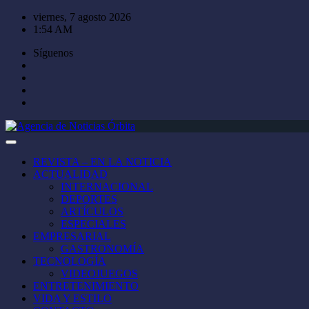
Saltar
viernes, 7 agosto 2026
al
1:54 AM
contenido
Síguenos
REVISTA – EN LA NOTICIA
ACTUALIDAD
INTERNACIONAL
DEPORTES
ARTÍCULOS
ESPECIALES
EMPRESARIAL
GASTRONOMÍA
TECNOLOGÍA
VIDEOJUEGOS
ENTRETENIMIENTO
VIDA Y ESTILO