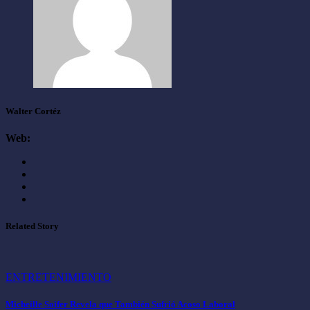
Walter Cortéz
Web:
Related Story
ENTRETENIMIENTO
Micheille Soifer Revela que También Sufrió Acoso Laboral