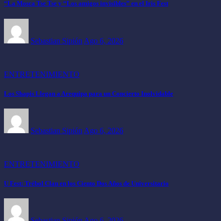
“La Mosca Tse Tse y “Los amigos invisibles” en el Iris Fest
Sebastian Sipión
Ago 6, 2026
ENTRETENIMIENTO
Los Shapis Llegan a Arequipa para un Concierto Inolvidable
Sebastian Sipión
Ago 6, 2026
ENTRETENIMIENTO
U Fest: Trébol Clan en los Ciento Dos Años de Universitario
Sebastian Sipión
Ago 6, 2026