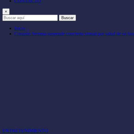
CONTACTO
×
Buscar
Inicio
Corazón Serrano suspende concierto virtual por salud de su fu
ENTRETENIMIENTO