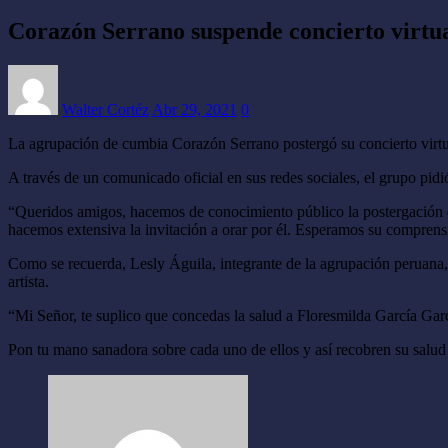
Corazón Serrano suspende concierto virtua
Walter Cortéz
Abr 29, 2021
0
La agrupación de cumbia Corazón Serrano postergó su concierto virtu
A través de un comunicado oficial en sus redes sociales, el grupo pid
“Queridos amigos, hacemos de conocimiento público la postergación d
hacemos extensiva la invitación a orar por él. Esperamos su comprensi
Como se recuerda, Lesly Águila, integrante de la agrupación peruana, 
artista.
“Mi Señor, te suplico que concedas la salud a Floresmilda García Ga
Pon tu mano sanadora sobre cada uno de ellos y así recobren su salud