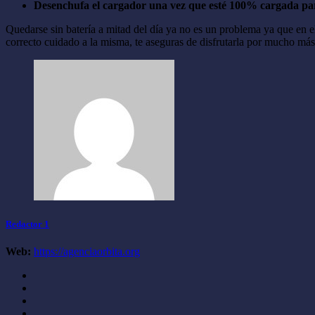
Desenchufa el cargador una vez que esté 100% cargada par
Quedarse sin batería a mitad del día ya no es un problema ya que en
correcto cuidado a la misma, te aseguras de disfrutarla por mucho más
Redactor 1
Web:
https://agenciaorbita.org