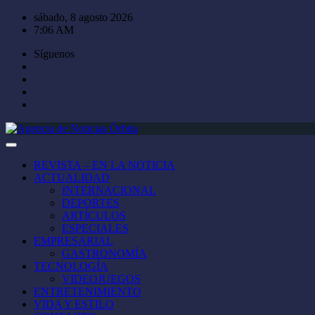
Saltar
sábado, 8 agosto 2026
al
7:06 AM
contenido
Síguenos
REVISTA – EN LA NOTICIA
ACTUALIDAD
INTERNACIONAL
DEPORTES
ARTÍCULOS
ESPECIALES
EMPRESARIAL
GASTRONOMÍA
TECNOLOGÍA
VIDEOJUEGOS
ENTRETENIMIENTO
VIDA Y ESTILO