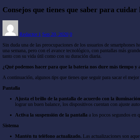
Consejos que tienes que saber para cuidar 
Redactor 1
Sep 20, 2020
0
Sin duda una de las preocupaciones de los usuarios de smartphones hoy
una semana, pero con el avance tecnológico, con pantallas más grande
tanto con su vida útil como con su duración diaria.
¿Qué podemos hacer para que la batería nos dure más tiempo y a
A continuación, algunos
tips
que tienes que seguir para sacar el mejor
Pantalla
Ajusta el brillo de la pantalla de acuerdo con la iluminaci
lograr un buen balance, los dispositivos cuentan con ajuste auto
Activa la suspensión de la pantalla
a los pocos segundos en qu
Sistema
Mantén tu teléfono actualizado.
Las actualizaciones son aquel