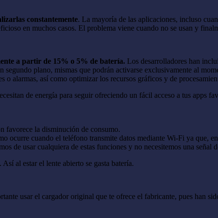
alizarlas constantemente
. La mayoría de las aplicaciones, incluso cu
eneficioso en muchos casos. El problema viene cuando no se usan y fina
mente a partir de 15% o 5% de batería.
Los desarrolladores han inclu
es en segundo plano, mismas que podrán activarse exclusivamente al mo
tes o alarmas, así como optimizar los recursos gráficos y de procesamient
cesitan de energía para seguir ofreciendo un fácil acceso a tus apps f
ón favorece la disminución de consumo.
 ocurre cuando el teléfono transmite datos mediante Wi-Fi ya que, en m
mos de usar cualquiera de estas funciones y no necesitemos una señal 
. Así al estar el lente abierto se gasta batería.
tante usar el cargador original que te ofrece el fabricante, pues han si