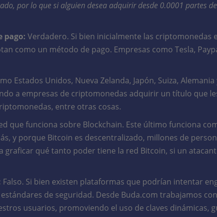
do, por lo que si alguien desea adquirir desde 0.0001 partes de
e pago:
Verdadero. Si bien inicialmente las criptomonedas 
ptan como un método de pago. Empresas como Tesla, Paypal 
omo Estados Unidos, Nueva Zelanda, Japón, Suiza, Alemania 
iendo a empresas de criptomonedas adquirir un título que l
criptomonedas, entre otras cosas.
red que funciona sobre Blockchain. Este último funciona com
más, y porque Bitcoin es descentralizado, millones de per
raficar qué tanto poder tiene la red Bitcoin, si un atacante 
:
Falso. Si bien existen plataformas que podrían intentar en
estándares de seguridad. Desde Buda.com trabajamos cont
stros usuarios, promoviendo el uso de claves dinámicas, gu