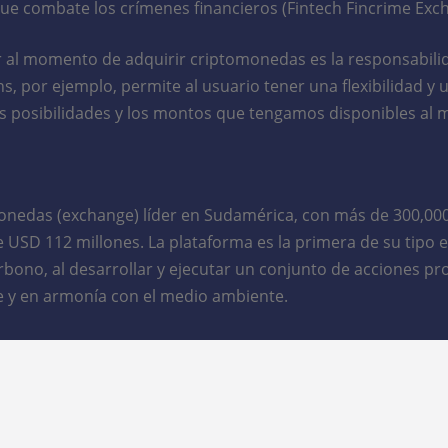
que combate los crímenes financieros (Fintech Fincrime Exc
r al momento de adquirir criptomonedas es la responsabilid
, por ejemplo, permite al usuario tener una flexibilidad 
stras posibilidades y los montos que tengamos disponibles 
nedas (exchange) líder en Sudamérica, con más de 300,000 
D 112 millones. La plataforma es la primera de su tipo en
rbono, al desarrollar y ejecutar un conjunto de acciones pr
e y en armonía con el medio ambiente.