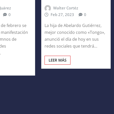
Juárez
Walter Cortéz
0
Feb 27, 2023
0
 de febrero se
La hija de Abelardo Gutiérrez,
a manifestación
mejor conocido como «Tongo»,
umnos de
anunció el día de hoy en sus
ades
redes sociales que tendrá…
…
LEER MÁS