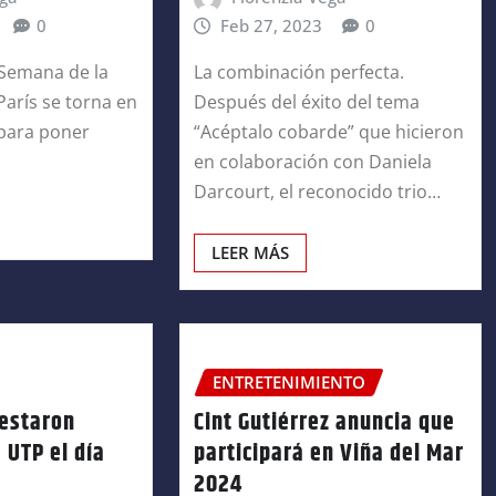
0
Feb 27, 2023
0
a Semana de la
La combinación perfecta.
París se torna en
Después del éxito del tema
 para poner
“Acéptalo cobarde” que hicieron
en colaboración con Daniela
Darcourt, el reconocido trio…
LEER MÁS
ENTRETENIMIENTO
testaron
Cint Gutiérrez anuncia que
 UTP el día
participará en Viña del Mar
2024