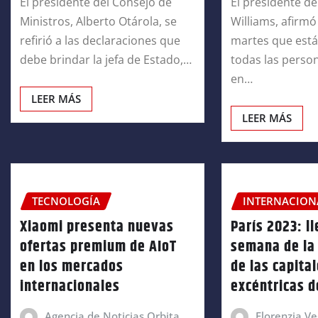
El presidente del Consejo de
El presidente de
Ministros, Alberto Otárola, se
Williams, afirmó
refirió a las declaraciones que
martes que está
debe brindar la jefa de Estado,…
todas las perso
en…
LEER MÁS
LEER MÁS
TECNOLOGÍA
INTERNACION
Xiaomi presenta nuevas
París 2023: ll
ofertas premium de AIoT
semana de la
en los mercados
de las capita
internacionales
excéntricas 
Agencia de Noticias Orbita
Florenzia V