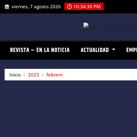
Saltar
viernes, 7 agosto 2026
10:34:31 PM
al
contenido
REVISTA – EN LA NOTICIA
ACTUALIDAD
EMP
Inicio
2023
febrero