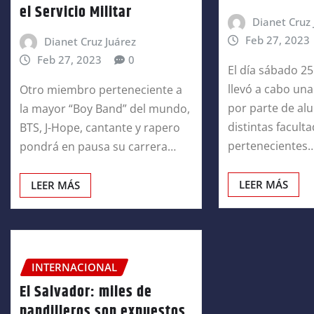
el Servicio Militar
Dianet Cruz 
Feb 27, 2023
Dianet Cruz Juárez
Feb 27, 2023
0
El día sábado 25
llevó a cabo un
Otro miembro perteneciente a
por parte de al
la mayor “Boy Band” del mundo,
distintas facult
BTS, J-Hope, cantante y rapero
pertenecientes
pondrá en pausa su carrera…
LEER MÁS
LEER MÁS
INTERNACIONAL
El Salvador: miles de
pandilleros son expuestos