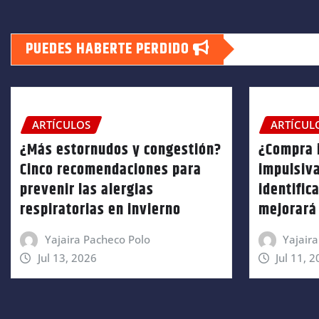
de
PUEDES HABERTE PERDIDO
entradas
ARTÍCULOS
ARTÍCUL
¿Más estornudos y congestión?
¿Compra 
Cinco recomendaciones para
impulsiv
prevenir las alergias
identific
respiratorias en invierno
mejorará 
Yajaira Pacheco Polo
Yajair
Jul 13, 2026
Jul 11, 