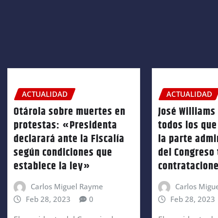
ACTUALIDAD
ACTUALIDAD
Otárola sobre muertes en
José Williams
protestas: «Presidenta
todos los que
declarará ante la Fiscalía
la parte admi
según condiciones que
del Congreso 
establece la ley»
contratacion
Carlos Miguel Rayme
Carlos Migu
Feb 28, 2023
0
Feb 28, 2023