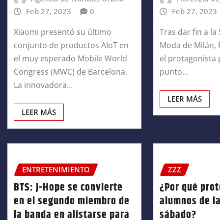
Feb 27, 2023
0
Feb 27, 2023
Xiaomi presentó su último
Tras dar fin a l
conjunto de productos AIoT en
Moda de Milán, 
el muy esperado Mobile World
el protagonista
Congress (MWC) de Barcelona.
punto…
La innovadora…
LEER MÁS
LEER MÁS
ENTRETENIMIENTO
ZZZ
BTS: J-Hope se convierte
¿Por qué pro
en el segundo miembro de
alumnos de la
la banda en alistarse para
sábado?