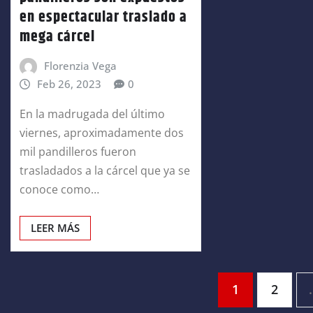
en espectacular traslado a
mega cárcel
Florenzia Vega
Feb 26, 2023
0
En la madrugada del último
viernes, aproximadamente dos
mil pandilleros fueron
trasladados a la cárcel que ya se
conoce como…
LEER MÁS
Paginación
1
2