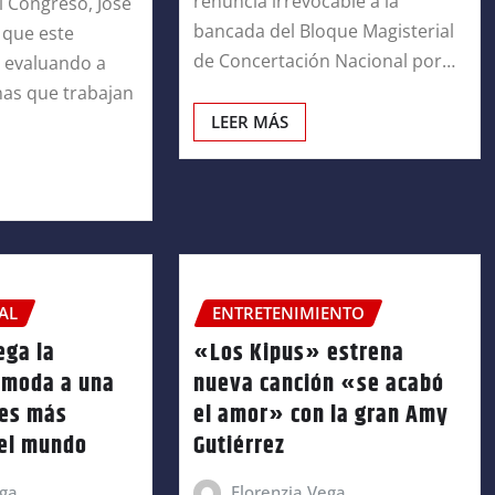
renuncia irrevocable a la
l Congreso, José
bancada del Bloque Magisterial
 que este
de Concertación Nacional por…
 evaluando a
nas que trabajan
LEER MÁS
AL
ENTRETENIMIENTO
ega la
«Los Kipus» estrena
 moda a una
nueva canción «se acabó
les más
el amor» con la gran Amy
del mundo
Gutiérrez
ega
Florenzia Vega