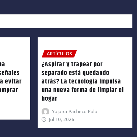
ARTÍCULOS
na
¿Aspirar y trapear por
 señales
separado está quedando
a evitar
atrás? La tecnología impulsa
comprar
una nueva forma de limpiar el
hogar
Yajaira Pacheco Polo
Jul 10, 2026