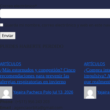
Correo electrónico
*
Guarda mi nombre, correo electrónico y web en este na
PUEDES HABERTE PERDIDO
ARTÍCULOS
ARTÍCULOS
¿Más estornudos y congestión? Cinco
¿Compra inte
recomendaciones para prevenir las
impulsiva? A
alergias respiratorias en invierno
que realment
Yajaira Pacheco Polo
Jul 13, 2026
Yajair
Phone
: (+511) 956 243 203
Email
: agenciaorbita@gmail.com