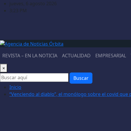
Saltar
jueves, 6 agosto 2026
al
3:23 PM
contenido
REVISTA – EN LA NOTICIA
ACTUALIDAD
EMPRESARIAL
×
Buscar
Inicio
“Venciendo al diablo”, el monólogo sobre el covid que