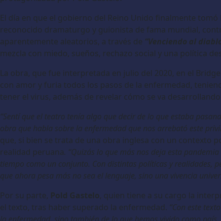
El día en que el gobierno del Reino Unido finalmente tomó 
reconocido dramaturgo y guionista de fama mundial, contr
aparentemente aleatorios, a través de
“Venciendo al diabl
mezcla con miedo, sueños, rechazo social y una política de
La obra, que fue interpretada en julio del 2020, en el Bridg
con amor y furia todos los pasos de la enfermedad, tenien
tener el virus, además de revelar cómo se va desarrollando 
“Sentí que el teatro tenía algo que decir de lo que estaba pasa
obra que habla sobre la enfermedad que nos arrebató este privi
que, si bien se trata de una obra inglesa con un contexto 
realidad peruana
. “Quizás lo que más nos deja esta pandemi
tiempo como un conjunto. Con distintas políticas y realidades,
que ahora pesa más no sea el lenguaje, sino una vivencia univers
Por su parte,
Pold Gastelo
, quien tiene a su cargo la inte
el texto, tras haber superado la enfermedad.
“Con este texto
la enfermedad, sino también de lo que hemos vivido como país