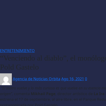
ENTRETENIMIENTO
“Venciendo al diablo”, el monólog
Pold Gastelo
Agencia de Noticias Orbita
Ago 16, 2021
0
“El teatro vuelve y lo más curioso es que vuelve en su esencia má
origen”,
comenta
Mikhail Page
, director artístico de
La Ira
estrena el 17 de septiembre, al aire libre, en el Parque Red
protagonizada por Pold Gastelo.