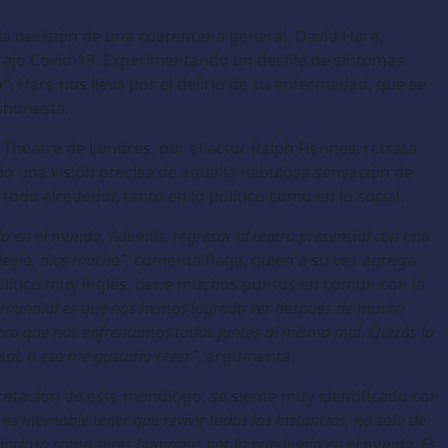
la decisión de una cuarentena general, David Hare,
ajo Covid-19. Experimentando un desfile de síntomas
o”
, Hare nos lleva por el delirio de su enfermedad, que se
shonesta.
e Theatre de Londres, por el actor Ralph Fiennes; retrata
do una visión precisa de aquella nebulosa sensación de
todo alrededor, tanto en lo político como en lo social.
ndo en el mundo. Además, regresar al teatro presencial con una
legio, dice mucho”,
comenta Page, quien a su vez agrega
político muy inglés, tiene muchos puntos en común con la
a mundial es que nos hemos logrado ver después de mucho
 pero que nos enfrentamos todos juntos al mismo mal. Quizás lo
al, o eso me gustaría creer”,
argumenta.
rpretación de este monólogo, se siente muy identificado con
 es inevitable tener que revivir todas las instancias, no solo de
, incluso como seres humanos por la pandemia en el mundo. Es