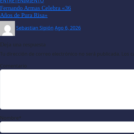
ENTRETENIMIENTO
Fernando Armas Celebra «36
Años de Pura Risa»
Sebastian Sipión
Ago 6, 2026
Deja una respuesta
Tu dirección de correo electrónico no será publicada.
Los c
Comentario
Nombre
*