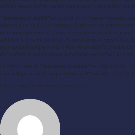
intentar revisar qué ha pasado para evaluar y auto criticarnos p
“Venciendo al diablo”
es uno de los primeros montajes que 
espacio abierto. En ese sentido, Gastelo se muestra agrad
de manera presencial. “
Todos mis compañeros actores y actrice
contacto, a mí se me ha dado y lo tomo como un regalo. Estoy f
poco distintas porque vamos a estar en un espacio pensado por la
de condiciones que son ahora sumamente necesarias”
, finaliza.
La temporada de
“Venciendo al diablo”
se realizará del 17
a las 5:30 p. m. en el Parque Reducto N°2 de Miraflores (Ca
Las entradas están a la venta en Joinnus