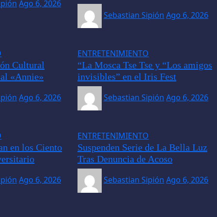
ipión
Ago 6, 2026
Sebastian Sipión
Ago 6, 2026
O
ENTRETENIMIENTO
ón Cultural
“La Mosca Tse Tse y “Los amigos
cal «Annie»
invisibles” en el Iris Fest
ipión
Ago 6, 2026
Sebastian Sipión
Ago 6, 2026
O
ENTRETENIMIENTO
an en los Ciento
Suspenden Serie de La Bella Luz
ersitario
Tras Denuncia de Acoso
ipión
Ago 6, 2026
Sebastian Sipión
Ago 6, 2026