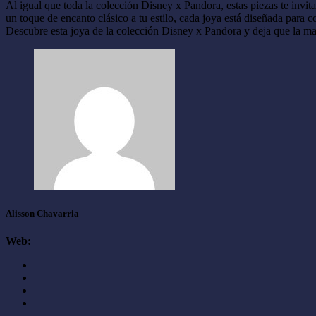
Al igual que toda la colección Disney x Pandora, estas piezas te invit
un toque de encanto clásico a tu estilo, cada joya está diseñada para co
Descubre esta joya de la colección Disney x Pandora y deja que la m
Alisson Chavarria
Web: