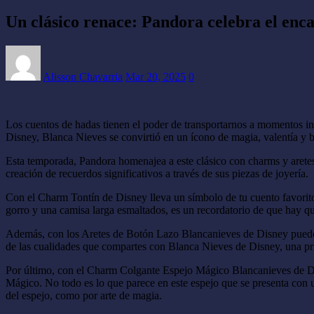
Un clásico renace: Pandora celebra el enc
Alisson Chavarria
Mar 20, 2025
0
Los cuentos de hadas tienen el poder de transportarnos a momentos in
Disney, Blanca Nieves se convirtió en un ícono de magia, valentía y 
Esta temporada, Pandora homenajea a este clásico con charms y aretes
creación de recuerdos significativos a través de sus piezas de joyería.
Con el Charm Tontín de Disney lleva un símbolo de tu cuento favorito 
gorro y una camisa larga esmaltados, es un recordatorio de que hay que
Además, con los Aretes de Botón Lazo Blancanieves de Disney puedes br
de las cualidades que compartes con Blanca Nieves de Disney, una pr
Por último, con el Charm Colgante Espejo Mágico Blancanieves de Di
Mágico. No todo es lo que parece en este espejo que se presenta con u
del espejo, como por arte de magia.