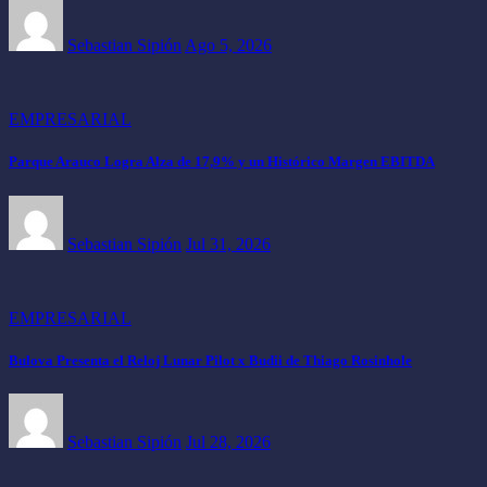
Sebastian Sipión
Ago 5, 2026
EMPRESARIAL
Parque Arauco Logra Alza de 17,9% y un Histórico Margen EBITDA
Sebastian Sipión
Jul 31, 2026
EMPRESARIAL
Bulova Presenta el Reloj Lunar Pilot x Budii de Thiago Rosinhole
Sebastian Sipión
Jul 28, 2026