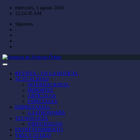
Saltar
miércoles, 5 agosto 2026
al
12:24:36 AM
contenido
Síguenos
REVISTA – EN LA NOTICIA
ACTUALIDAD
INTERNACIONAL
DEPORTES
ARTÍCULOS
ESPECIALES
EMPRESARIAL
GASTRONOMÍA
TECNOLOGÍA
VIDEOJUEGOS
ENTRETENIMIENTO
VIDA Y ESTILO