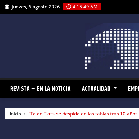
Saltar
jueves, 6 agosto 2026
4:15:50 AM
al
contenido
REVISTA – EN LA NOTICIA
ACTUALIDAD
EMP
Inicio
“Te de Tías» se despide de las tablas tras 10 año