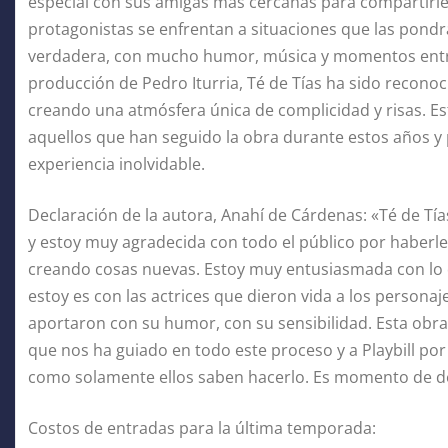
especial con sus amigas más cercanas para compartirles 
protagonistas se enfrentan a situaciones que las pondr
verdadera, con mucho humor, música y momentos entrañ
producción de Pedro Iturria, Té de Tías ha sido reconoc
creando una atmósfera única de complicidad y risas. E
aquellos que han seguido la obra durante estos años y 
experiencia inolvidable.
Declaración de la autora, Anahí de Cárdenas: «Té de Tía
y estoy muy agradecida con todo el público por haberle
creando cosas nuevas. Estoy muy entusiasmada con lo 
estoy es con las actrices que dieron vida a los personaj
aportaron con su humor, con su sensibilidad. Esta obra no
que nos ha guiado en todo este proceso y a Playbill por
como solamente ellos saben hacerlo. Es momento de de
Costos de entradas para la última temporada: