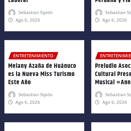
Laboral
Peruana y Fl
Sebastian Sipión
Sebastian Si
Ago 6, 2026
Ago 6, 2026
ENTRETENIMIENTO
ENTRETENIMI
Melany Azaña de Huánuco
Preludio Asoc
es la Nueva Miss Turismo
Cultural Pres
Este Año
Musical «An
Sebastian Sipión
Sebastian Si
Ago 6, 2026
Ago 6, 2026