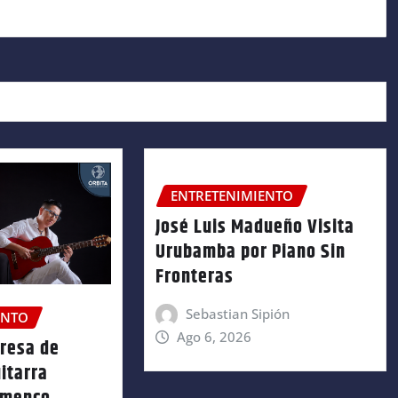
ENTRETENIMIENTO
José Luis Madueño Visita
Urubamba por Piano Sin
Fronteras
Sebastian Sipión
ENTO
Ago 6, 2026
gresa de
itarra