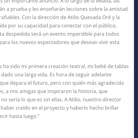
un importante anuncio. A lo largo de la velada, las
án a prueba y les enseñarán lecciones sobre la amistad
ables. Con la dirección de Atilio Quesada Oré y la
ida por su capacidad para conectar con el público,
sta despedida será un evento imperdible para todos
para los nuevos espectadores que desean vivir esta
s ha sido mi primera creación teatral, mi bebé de tablas
 dado una larga vida. Es hora de seguir adelante
que depara el futuro, pero con quién más agradecida
es, a mis amigas que inspiraron la historia, que
 sería lo que es sin ellas. A Atilio, nuestro director
 haber creído en el proyecto y haberlo hecho brillar
cir hasta luego.”