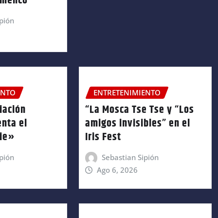
amenco
pión
ENTO
ENTRETENIMIENTO
iación
“La Mosca Tse Tse y “Los
enta el
amigos invisibles” en el
nie»
Iris Fest
pión
Sebastian Sipión
Ago 6, 2026