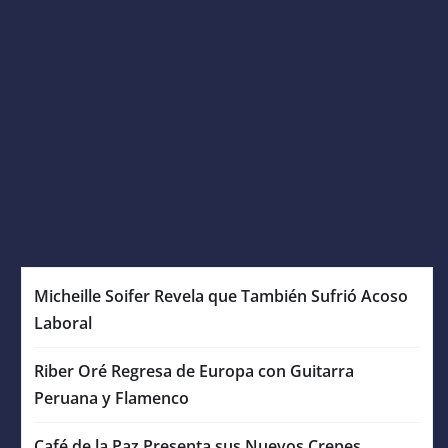
Micheille Soifer Revela que También Sufrió Acoso
Laboral
Riber Oré Regresa de Europa con Guitarra
Peruana y Flamenco
Café de la Paz Presenta sus Nuevos Crepes