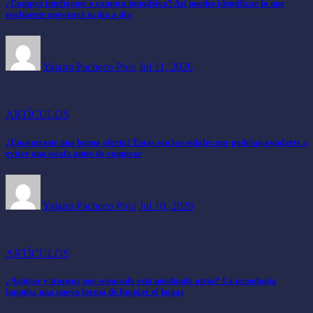
¿Compra inteligente o compra impulsiva? Así puedes identificar lo que
realmente mejorará tu día a día
Yajaira Pacheco Polo
Jul 11, 2026
ARTÍCULOS
¿Encontraste una buena oferta? Estas son las señales que podrían ayudarte a
evitar una estafa antes de comprar
Yajaira Pacheco Polo
Jul 10, 2026
ARTÍCULOS
¿Aspirar y trapear por separado está quedando atrás? La tecnología
impulsa una nueva forma de limpiar el hogar