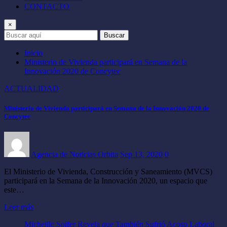
CONTACTO
×
Buscar
Inicio
Ministerio de Vivienda participará en Semana de la
Innovación 2020 de Concytec
ACTUALIDAD
Ministerio de Vivienda participará en Semana de la Innovación 2020 de
Concytec
Agencia de Noticias Orbita
Sep 13, 2020
0
El Ministerio de Vivienda, Construcción y Saneamiento (MVCS)
participará en la Semana de la Innovación 2020, un espacio que
este…
Leer más
Micheille Soifer Revela que También Sufrió Acoso Laboral