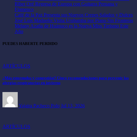
Riber Oré Regresa de Europa con Guitarra Peruana y
Flamenco
Café de la Paz Presenta sus Nuevos Crepes Salados y Dulces
José Luis Madueño Visita Urubamba por Piano Sin Fronteras
Melany Azaña de Huánuco es la Nueva Miss Turismo Este
Año
PUEDES HABERTE PERDIDO
ARTÍCULOS
¿Más estornudos y congestión? Cinco recomendaciones para prevenir las
alergias respiratorias en invierno
Yajaira Pacheco Polo
Jul 13, 2026
ARTÍCULOS