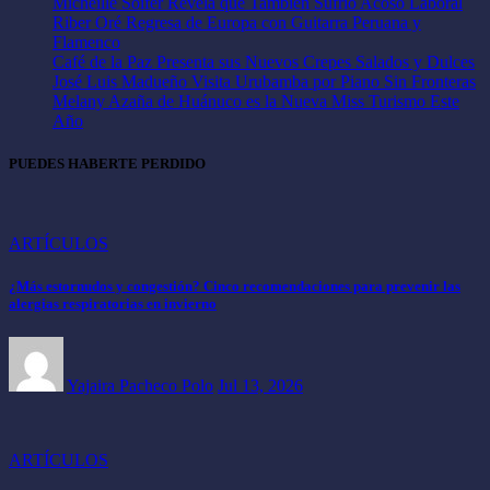
Micheille Soifer Revela que También Sufrió Acoso Laboral
Riber Oré Regresa de Europa con Guitarra Peruana y
Flamenco
Café de la Paz Presenta sus Nuevos Crepes Salados y Dulces
José Luis Madueño Visita Urubamba por Piano Sin Fronteras
Melany Azaña de Huánuco es la Nueva Miss Turismo Este
Año
PUEDES HABERTE PERDIDO
ARTÍCULOS
¿Más estornudos y congestión? Cinco recomendaciones para prevenir las
alergias respiratorias en invierno
Yajaira Pacheco Polo
Jul 13, 2026
ARTÍCULOS