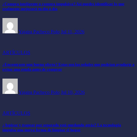
¿Compra inteligente o compra impulsiva? Así puedes identificar lo que
realmente mejorará tu día a día
Yajaira Pacheco Polo
Jul 11, 2026
ARTÍCULOS
¿Encontraste una buena oferta? Estas son las señales que podrían ayudarte a
evitar una estafa antes de comprar
Yajaira Pacheco Polo
Jul 10, 2026
ARTÍCULOS
¿Aspirar y trapear por separado está quedando atrás? La tecnología
impulsa una nueva forma de limpiar el hogar