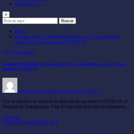
CONTACTO
×
Buscar
Inicio
Hospital Villa El Salvador amplió en 67 % capacidad de
camas UCI para pacientes COVID-19
ACTUALIDAD
Hospital Villa El Salvador amplió en 67 % capacidad de camas UCI para
pacientes COVID-19
Agencia de Noticias Orbita
Ene 26, 2021
0
Con el objetivo de reforzar la atención de pacientes COVID-19, el
Hospital de Emergencias Villa El Salvador (Heves) del Ministerio…
Leer más
ENTRETENIMIENTO
ZZZ