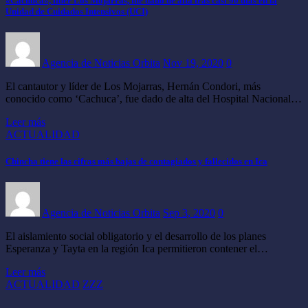
«Cachuca», líder Los Mojarras, fue dado de alta tras casi 90 días en la
Unidad de Cuidados Intensivos (UCI)
Agencia de Noticias Orbita
Nov 19, 2020
0
El cantautor y líder de Los Mojarras, Hernán Condori, más
conocido como ‘Cachuca’, fue dado de alta del Hospital Nacional…
Leer más
ACTUALIDAD
Chincha tiene las cifras más bajas de contagiados y fallecidos en Ica
Agencia de Noticias Orbita
Sep 3, 2020
0
El aislamiento social obligatorio y el desarrollo de los planes
Esperanza y Tayta en la región Ica permitieron contener el…
Leer más
ACTUALIDAD
ZZZ