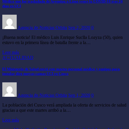
Médico que fue trasladado de Arequipa a Lima vence la COVID-19 tras 24
días en UCI
Agencia de Noticias Orbita
Sep 2, 2020
0
¡Buena noticia! El médico Luis Enrique Suclla Loayza (50), quien
estuvo en la primera línea de batalla frente a la…
Leer más
ACTUALIDAD
El Ministerio de Salud envió este martes personal médico y equipos para
instalar diez nuevas camas UCI en Cusco
Agencia de Noticias Orbita
Sep 1, 2020
0
La población del Cusco verá ampliada la oferta de servicios de salud
gracias a que este martes arribó a la…
Leer más