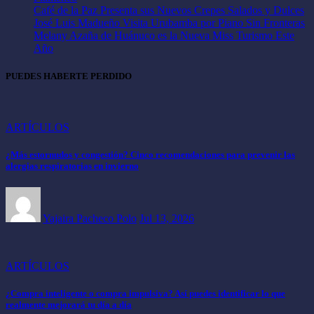
Café de la Paz Presenta sus Nuevos Crepes Salados y Dulces
José Luis Madueño Visita Urubamba por Piano Sin Fronteras
Melany Azaña de Huánuco es la Nueva Miss Turismo Este
Año
PUEDES HABERTE PERDIDO
ARTÍCULOS
¿Más estornudos y congestión? Cinco recomendaciones para prevenir las
alergias respiratorias en invierno
Yajaira Pacheco Polo
Jul 13, 2026
ARTÍCULOS
¿Compra inteligente o compra impulsiva? Así puedes identificar lo que
realmente mejorará tu día a día