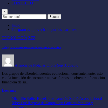
CONTACTO
×
Buscar
Inicio
Telegram es aprovechado por los atacantes
TECNOLOGÍA
ZZZ
Telegram es aprovechado por los atacantes
Agencia de Noticias Orbita
Sep 3, 2020
0
Los grupos de ciberdelincuentes evolucionan constantemente, esto
con la intención de encontrar nuevas formas de obtener información
financiera de su…
Leer más
Micheille Soifer Revela que También Sufrió Acoso Laboral
Riber Oré Regresa de Europa con Guitarra Peruana y
Flamenco