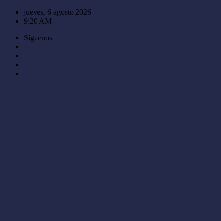
Saltar
jueves, 6 agosto 2026
al
9:20 AM
contenido
Síguenos